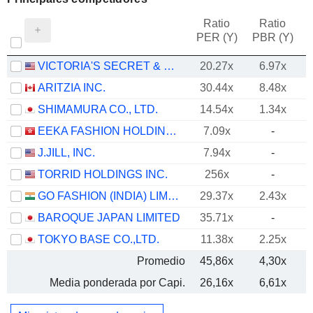
Ratio
Ratio
PER (Y)
PBR (Y)
VICTORIA'S SECRET & CO.
20.27x
6.97x
ARITZIA INC.
30.44x
8.48x
SHIMAMURA CO., LTD.
14.54x
1.34x
EEKA FASHION HOLDINGS LIMITED
7.09x
-
J.JILL, INC.
7.94x
-
TORRID HOLDINGS INC.
256x
-
GO FASHION (INDIA) LIMITED
29.37x
2.43x
BAROQUE JAPAN LIMITED
35.71x
-
TOKYO BASE CO.,LTD.
11.38x
2.25x
Promedio
45,86x
4,30x
Media ponderada por Capi.
26,16x
6,61x