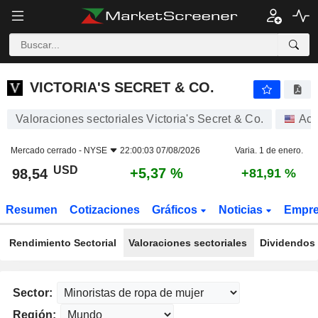
VICTORIA'S SECRET & CO.
98,54
$
+5,37 %
VICTORIA'S SECRET & CO.
Valoraciones sectoriales Victoria's Secret & Co.
Acc
Mercado cerrado -
NYSE
22:00:03 07/08/2026
Varia. 1 de enero.
USD
+5,37 %
98,54
+81,91 %
Resumen
Cotizaciones
Gráficos
Noticias
Empr
Rendimiento Sectorial
Valoraciones sectoriales
Dividendos 
Sector:
Región: