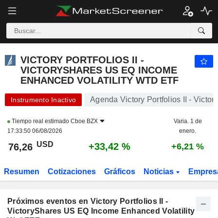
VICTORY PORTFOLIOS II - VICTORYSHARES US EQ INCOME ENHANCED VOLATILITY WTD ETF
76,26
$
+33,42 %
VICTORY PORTFOLIOS II -
VICTORYSHARES US EQ INCOME
ENHANCED VOLATILITY WTD ETF
Agenda Victory Portfolios II - Vic
Instrumento Inactivo
Tiempo real estimado
Cboe BZX
Varia. 1 de
17:33:50 06/08/2026
enero.
USD
+33,42 %
76,26
+6,21 %
Resumen
Cotizaciones
Gráficos
Noticias
Empre
Próximos eventos en Victory Portfolios II -
VictoryShares US EQ Income Enhanced Volatility