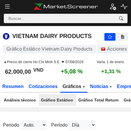
VIETNAM DAIRY PRODUCTS
62.000,00
₫
+5,08 %
VIETNAM DAIRY PRODUCTS
Gráfico Estático Vietnam Dairy Products
Acciones
Precio de cierre
Ho Chi Minh S.E.
07/08/2026
Varia. 1 de enero.
VND
+5,08 %
62.000,00
+1,31 %
Resumen
Cotizaciones
Gráficos
Noticias
Empr
Análisis técnico
Gráfico Estático
Gráfico Total Return
Grá
Periodo
Período