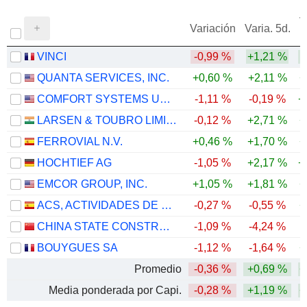
V
Variación
Varia. 5d.
VINCI
-0,99 %
+1,21 %
QUANTA SERVICES, INC.
+0,60 %
+2,11 %
+
COMFORT SYSTEMS USA, INC.
-1,11 %
-0,19 %
+
LARSEN & TOUBRO LIMITED
-0,12 %
+2,71 %
+
FERROVIAL N.V.
+0,46 %
+1,70 %
+
HOCHTIEF AG
-1,05 %
+2,17 %
+
EMCOR GROUP, INC.
+1,05 %
+1,81 %
+
ACS, ACTIVIDADES DE CONSTRUCCIÓN Y SERVICIOS, S.A.
-0,27 %
-0,55 %
+
CHINA STATE CONSTRUCTION ENGINEERING CORPORATION LIMITED
-1,09 %
-4,24 %
-
BOUYGUES SA
-1,12 %
-1,64 %
+
Promedio
-0,36 %
+0,69 %
+
Media ponderada por Capi.
-0,28 %
+1,19 %
+