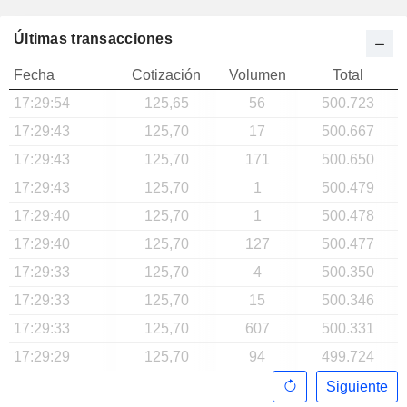
Últimas transacciones
Fecha
Cotización
Volumen
Total
17:29:54
125,65
56
500.723
17:29:43
125,70
17
500.667
17:29:43
125,70
171
500.650
17:29:43
125,70
1
500.479
17:29:40
125,70
1
500.478
17:29:40
125,70
127
500.477
17:29:33
125,70
4
500.350
17:29:33
125,70
15
500.346
17:29:33
125,70
607
500.331
17:29:29
125,70
94
499.724
Siguiente