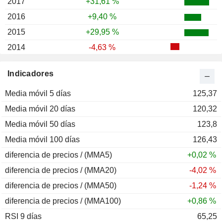
2017
+31,61 %
2016
+9,40 %
2015
+29,95 %
2014
-4,63 %
2013
+32,70 %
Indicadores
2012
+6,52 %
Media móvil 5 días
2011
-17,01 %
125,37
Media móvil 20 días
2010
+3,07 %
120,32
Media móvil 50 días
2009
+31,57 %
123,8
Media móvil 100 días
2008
-40,77 %
126,43
diferencia de precios / (MMA5)
2007
+4,65 %
+0,02 %
diferencia de precios / (MMA20)
2006
+33,24 %
-4,02 %
diferencia de precios / (MMA50)
2005
+47,06 %
-1,24 %
diferencia de precios / (MMA100)
2004
+50,50 %
+0,86 %
RSI 9 días
2003
+22,25 %
65,25