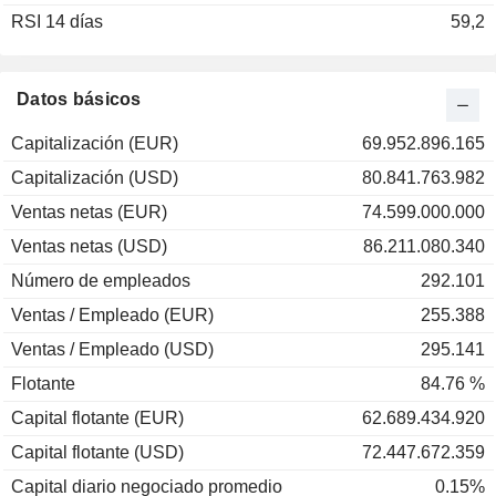
RSI 14 días
2002
-18,45 %
59,2
2001
+0,53 %
2000
+40,86 %
Datos básicos
1999
+16,42 %
Capitalización (EUR)
69.952.896.165
1998
+69,55 %
Capitalización (USD)
80.841.763.982
1997
+36,82 %
Ventas netas (EUR)
74.599.000.000
1996
+0,32 %
Ventas netas (USD)
86.211.080.340
1995
-43,13 %
Número de empleados
292.101
1994
-29,04 %
Ventas / Empleado (EUR)
255.388
1993
+67,21 %
Ventas / Empleado (USD)
295.141
1992
-10,05 %
Flotante
84.76 %
Capital flotante (EUR)
62.689.434.920
Capital flotante (USD)
72.447.672.359
Capital diario negociado promedio
0.15%