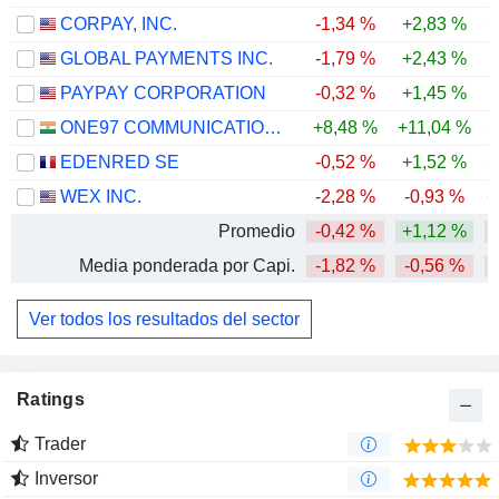
CORPAY, INC.
-1,34 %
+2,83 %
+
GLOBAL PAYMENTS INC.
-1,79 %
+2,43 %
PAYPAY CORPORATION
-0,32 %
+1,45 %
ONE97 COMMUNICATIONS LIMITED
+8,48 %
+11,04 %
+
EDENRED SE
-0,52 %
+1,52 %
+
WEX INC.
-2,28 %
-0,93 %
+
Promedio
-0,42 %
+1,12 %
Media ponderada por Capi.
-1,82 %
-0,56 %
Ver todos los resultados del sector
Ratings
Trader
Inversor