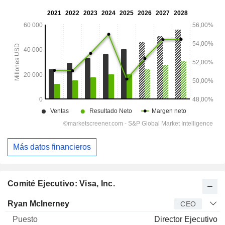
Más datos financieros
Comité Ejecutivo: Visa, Inc.
Director
Puesto
Edad
Desde
Ryan McInerney
CEO
Director Ejecutivo