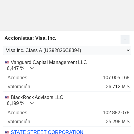
Accionistas: Visa, Inc.
Nombre
Acciones
%
Valoración
Vanguard Capital Management LLC
6,447 %
107.005.168
36 712 M $
BlackRock Advisors LLC
6,199 %
102.882.078
35 298 M $
STATE STREET CORPORATION