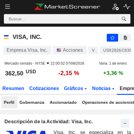
VISA, INC.
362,50
$
-2,15 %
VISA, INC.
Empresa Visa, Inc.
Acciones
V
US92826C839
Mercado cerrado -
NYSE
22:00:02 07/08/2026
Varia. 1 de enero.
USD
-2,15 %
362,50
+3,36 %
Resumen
Cotizaciones
Gráficos
Noticias
Empr
Perfil
Gobernanza
Accionariado
Operaciones de accionis
Descripción de la Actividad: Visa, Inc.
Visa, Inc. se especializa en la