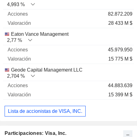
4,993 %
82.872.209
28 433 M $
Eaton Vance Management
2,77 %
45.979.950
15 775 M $
Geode Capital Management LLC
2,704 %
44.883.639
15 399 M $
Lista de accionistas de VISA, INC.
Participaciones: Visa, Inc.