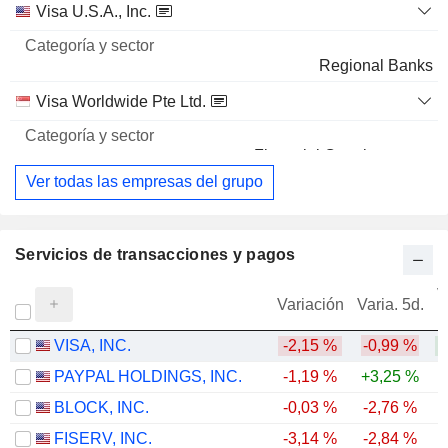
Visa U.S.A., Inc.
Regional Banks
Visa Worldwide Pte Ltd.
Financial Conglomerates
Ver todas las empresas del grupo
Servicios de transacciones y pagos
V
Variación
Varia. 5d.
VISA, INC.
-2,15 %
-0,99 %
PAYPAL HOLDINGS, INC.
-1,19 %
+3,25 %
-
BLOCK, INC.
-0,03 %
-2,76 %
FISERV, INC.
-3,14 %
-2,84 %
-