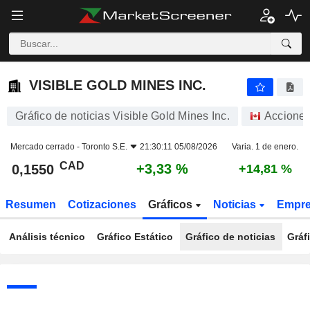
VISIBLE GOLD MINES INC.
0,1550
$
+3,33 %
VISIBLE GOLD MINES INC.
Gráfico de noticias Visible Gold Mines Inc.
Accione
Mercado cerrado -
Toronto S.E.
21:30:11 05/08/2026
Varia. 1 de enero.
CAD
+3,33 %
0,1550
+14,81 %
Resumen
Cotizaciones
Gráficos
Noticias
Empr
Análisis técnico
Gráfico Estático
Gráfico de noticias
Gráf