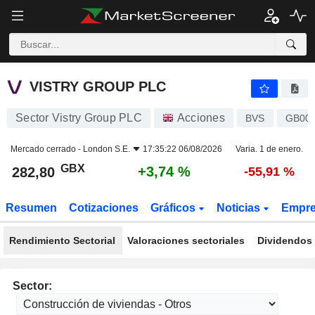
VISTRY GROUP PLC
282,80
p
+3,74 %
VISTRY GROUP PLC
Sector Vistry Group PLC
Acciones
BVS
GB00
Mercado cerrado -
London S.E.
17:35:22 06/08/2026
Varia. 1 de enero.
GBX
+3,74 %
282,80
-55,91 %
Resumen
Cotizaciones
Gráficos
Noticias
Empr
Rendimiento Sectorial
Valoraciones sectoriales
Dividendos 
Sector: