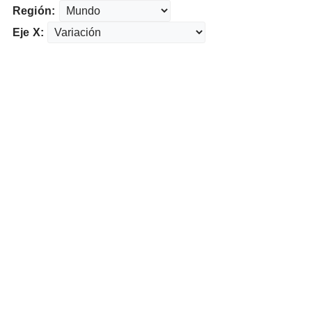
Región:
Eje X: