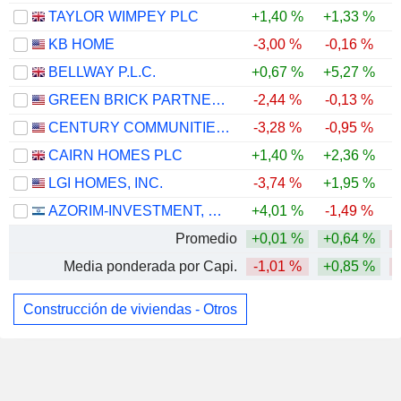
TAYLOR WIMPEY PLC
+1,40 %
+1,33 %
KB HOME
-3,00 %
-0,16 %
BELLWAY P.L.C.
+0,67 %
+5,27 %
GREEN BRICK PARTNERS, INC.
-2,44 %
-0,13 %
CENTURY COMMUNITIES, INC.
-3,28 %
-0,95 %
CAIRN HOMES PLC
+1,40 %
+2,36 %
LGI HOMES, INC.
-3,74 %
+1,95 %
AZORIM-INVESTMENT, DEVELOPMENT & CONSTRUCTION CO. LTD
+4,01 %
-1,49 %
-
Promedio
+0,01 %
+0,64 %
Media ponderada por Capi.
-1,01 %
+0,85 %
Construcción de viviendas - Otros