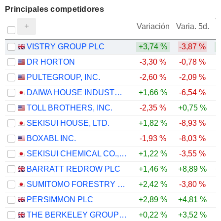
Principales competidores
V
Variación
Varia. 5d.
VISTRY GROUP PLC
+3,74 %
-3,87 %
DR HORTON
-3,30 %
-0,78 %
PULTEGROUP, INC.
-2,60 %
-2,09 %
DAIWA HOUSE INDUSTRY CO., LTD.
+1,66 %
-6,54 %
TOLL BROTHERS, INC.
-2,35 %
+0,75 %
SEKISUI HOUSE, LTD.
+1,82 %
-8,93 %
BOXABL INC.
-1,93 %
-8,03 %
-
SEKISUI CHEMICAL CO., LTD.
+1,22 %
-3,55 %
BARRATT REDROW PLC
+1,46 %
+8,89 %
+
SUMITOMO FORESTRY CO., LTD.
+2,42 %
-3,80 %
PERSIMMON PLC
+2,89 %
+4,81 %
THE BERKELEY GROUP HOLDINGS PLC
+0,22 %
+3,52 %