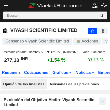
VIYASH SCIENTIFIC LIMITED
277,10
₹
+1,54 %
VIYASH SCIENTIFIC LIMITED
Consenso Viyash Scientific Limited
Acciones
VI
Mercado cerrado -
Bombay S.E.
12:02:23 07/08/2026
Varia. 1 de enero.
INR
+1,54 %
277,10
+33,13 %
Resumen
Cotizaciones
Gráficos
Noticias
Empr
Opinión de los Analistas
Revisiones de las previsiones
Evolución del Objetivo Medio: Viyash Scientific
Limited