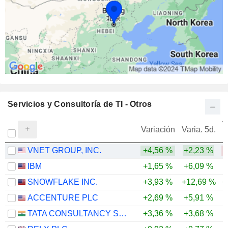
Servicios y Consultoría de TI - Otros
V
Variación
Varia. 5d.
VNET GROUP, INC.
+4,56 %
+2,23 %
-
IBM
+1,65 %
+6,09 %
SNOWFLAKE INC.
+3,93 %
+12,69 %
+
ACCENTURE PLC
+2,69 %
+5,91 %
-
TATA CONSULTANCY SERVICES LTD.
+3,36 %
+3,68 %
-