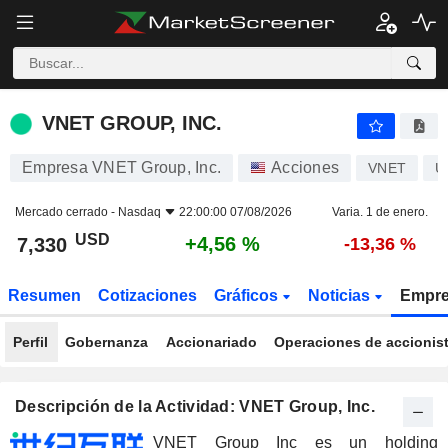
VNET GROUP, INC.
7,330
$
+4,56 %
VNET GROUP, INC.
Empresa VNET Group, Inc.
Acciones
VNET
U
Mercado cerrado -
Nasdaq
22:00:00 07/08/2026
Varia. 1 de enero.
USD
+4,56 %
7,330
-13,36 %
Resumen
Cotizaciones
Gráficos
Noticias
Empr
Perfil
Gobernanza
Accionariado
Operaciones de accionis
Descripción de la Actividad: VNET Group, Inc.
VNET Group Inc es un holding