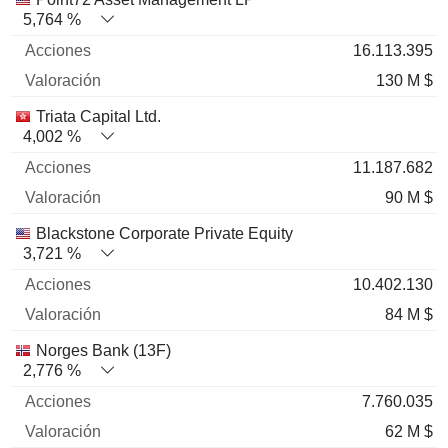
5,764 %
16.113.395
130 M $
Triata Capital Ltd.
4,002 %
11.187.682
90 M $
Blackstone Corporate Private Equity
3,721 %
10.402.130
84 M $
Norges Bank (13F)
2,776 %
7.760.035
62 M $