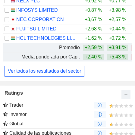
RELX PLC
+0,92 %
+0,77 %
-
INFOSYS LIMITED
+0,87 %
+3,98 %
-
NEC CORPORATION
+3,67 %
+2,57 %
FUJITSU LIMITED
+2,68 %
+0,44 %
HCL TECHNOLOGIES LIMITED
+1,62 %
+0,72 %
Promedio
+2,59 %
+3,91 %
Media ponderada por Capi.
+2,40 %
+5,43 %
Ver todos los resultados del sector
Ratings
Trader
Inversor
Global
Calidad de las publicaciones