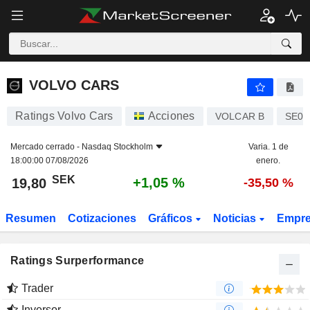
VOLVO CARS
19,80
kr
+1,05 %
VOLVO CARS
Ratings Volvo Cars
Acciones
VOLCAR B
SE00
Mercado cerrado -
Nasdaq Stockholm
Varia. 1 de
18:00:00 07/08/2026
enero.
SEK
+1,05 %
19,80
-35,50 %
Resumen
Cotizaciones
Gráficos
Noticias
Empr
Ratings Surperformance
Trader
Inversor