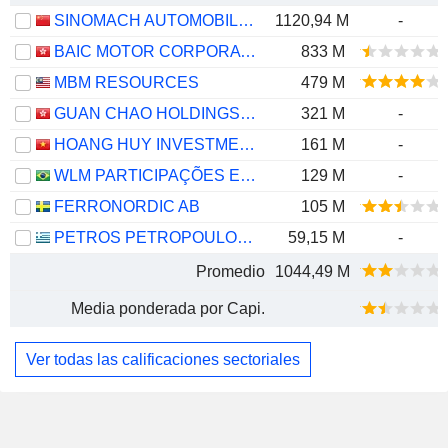
SINOMACH AUTOMOBILE CO.,LTD.
1120,94 M
-
BAIC MOTOR CORPORATION LIMITED
833 M
MBM RESOURCES
479 M
GUAN CHAO HOLDINGS LIMITED
321 M
-
HOANG HUY INVESTMENT SERVICES
161 M
-
WLM PARTICIPAÇÕES E COMÉRCIO DE MÁQUINAS E VEÍCULOS S.A.
129 M
-
FERRONORDIC AB
105 M
PETROS PETROPOULOS AEVE
59,15 M
-
Promedio
1044,49 M
Media ponderada por Capi.
Ver todas las calificaciones sectoriales