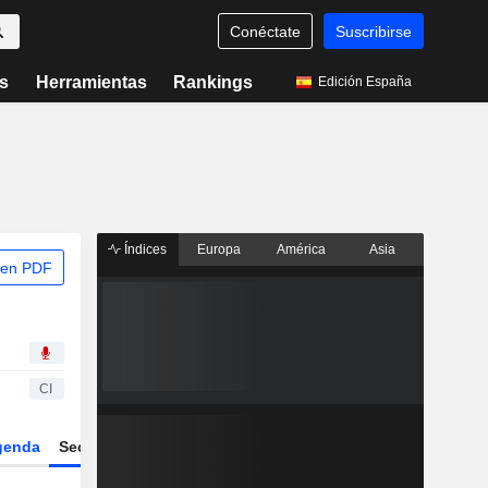
Conéctate
Suscribirse
s
Herramientas
Rankings
Edición España
Índices
Europa
América
Asia
 en PDF
CI
genda
Sector
Derivados
ETFs