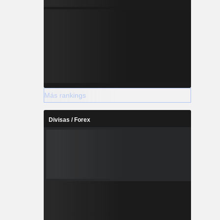
Más rankings
Divisas / Forex