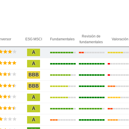
Revisión de
nversor
ESG MSCI
Fundamentales
Valoración
fundamentales
A
A
BBB
BBB
A
A
A