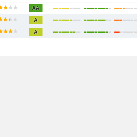
AA
A
A