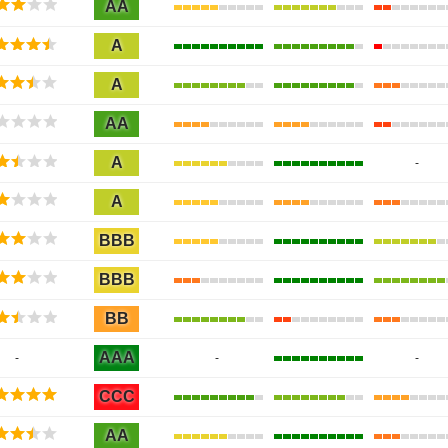
AA
A
A
AA
A
-
A
BBB
BBB
BB
AAA
-
-
-
CCC
AA