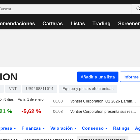
omendaciones
Carteras
Listas
Trading
Screener
ION
Añadir a una lista
Informe
VNT
US9288811014
Equipo y piezas electrónicas
ión 5 días
Varia. 1 de enero.
06/08
Vontier Corporation, Q2 2026 Earnings Call, Aug 06, 2026
,21 %
-5,62 %
06/08
Vontier Corporation presenta sus resultados del segundo trimestre y del primer semestre de 2026
presa
Finanzas
Valoración
Consenso
Ratings
A