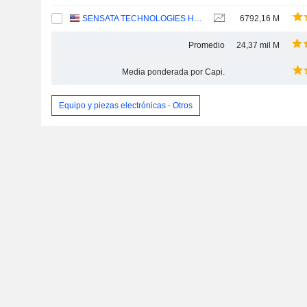
SENSATA TECHNOLOGIES HOLDING PLC
6792,16 M
Promedio
24,37 mil M
Media ponderada por Capi.
Equipo y piezas electrónicas - Otros