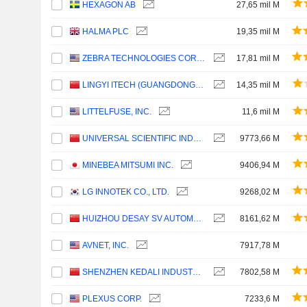
HEXAGON AB
27,65 mil M
HALMA PLC
19,35 mil M
ZEBRA TECHNOLOGIES CORPORATION
17,81 mil M
LINGYI ITECH (GUANGDONG) COMPANY
14,35 mil M
LITTELFUSE, INC.
11,6 mil M
UNIVERSAL SCIENTIFIC INDUSTRIAL (SHANGHAI) CO., LTD.
9773,66 M
MINEBEA MITSUMI INC.
9406,94 M
LG INNOTEK CO., LTD.
9268,02 M
HUIZHOU DESAY SV AUTOMOTIVE CO., LTD.
8161,62 M
AVNET, INC.
7917,78 M
SHENZHEN KEDALI INDUSTRY CO., LTD.
7802,58 M
PLEXUS CORP.
7233,6 M