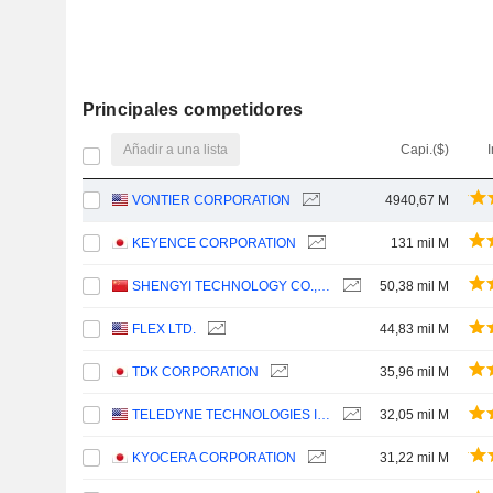
Principales competidores
Añadir a una lista
Capi.($)
I
VONTIER CORPORATION
4940,67 M
KEYENCE CORPORATION
131 mil M
SHENGYI TECHNOLOGY CO.,LTD.
50,38 mil M
FLEX LTD.
44,83 mil M
TDK CORPORATION
35,96 mil M
TELEDYNE TECHNOLOGIES INCORPORATED
32,05 mil M
KYOCERA CORPORATION
31,22 mil M