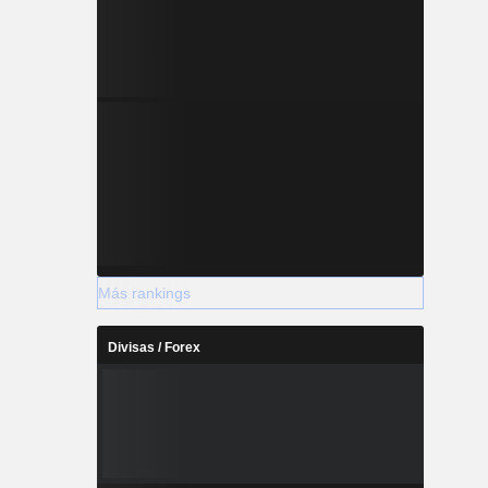
Más rankings
Divisas / Forex