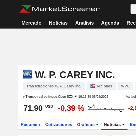
Mercado
Noticias
Análisis
Agenda
Rec
W. P. CAREY INC.
Transcripciones W. P. Carey Inc.
Acciones
WPC
Tiempo real estimado
Cboe BZX
19:16:39 06/08/2026
Variac
71,90
-0,39 %
USD
-2
Resumen
Cotizaciones
Gráficos
Noticias
Em