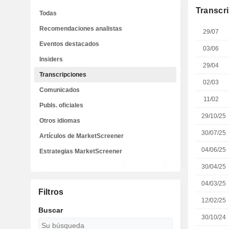
Transcr
Todas
Recomendaciones analistas
29/07
Eventos destacados
03/06
Insiders
29/04
Transcripciones
02/03
Comunicados
11/02
Publs. oficiales
29/10/25
Otros idiomas
30/07/25
Artículos de MarketScreener
04/06/25
Estrategias MarketScreener
30/04/25
04/03/25
Filtros
12/02/25
Buscar
30/10/24