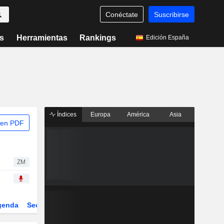
Conéctate
Suscribirse
s
Herramientas
Rankings
Edición España
Índices
Europa
América
Asia
 en PDF
ZM
genda
Sector
Derivados
ETFs