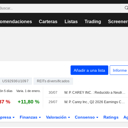
omendaciones
Carteras
Listas
Trading
Screener
Añadir a una lista
Informe
US92936U1097
REITs diversificados
ión 5 días
Varia. 1 de enero.
30/07
W. P. CAREY INC. : Reducido a Neutral por RBC Capital Markets
,87 %
+11,80 %
29/07
W. P. Carey Inc., Q2 2026 Earnings Call, Jul 29, 2026
presa
Finanzas
Valoración
Consenso
Ratings
A