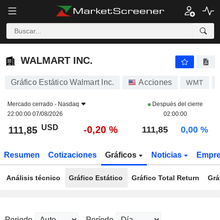
WALMART INC.
111,85
$
-0,20 %
WALMART INC.
Gráfico Estático Walmart Inc.
Acciones
WMT
Mercado cerrado -
Nasdaq
Después del cierre
22:00:00 07/08/2026
02:00:00
USD
-0,20 %
111,85
111,85
0,00 %
Resumen
Cotizaciones
Gráficos
Noticias
Empr
Análisis técnico
Gráfico Estático
Gráfico Total Return
Grá
Periodo
Período