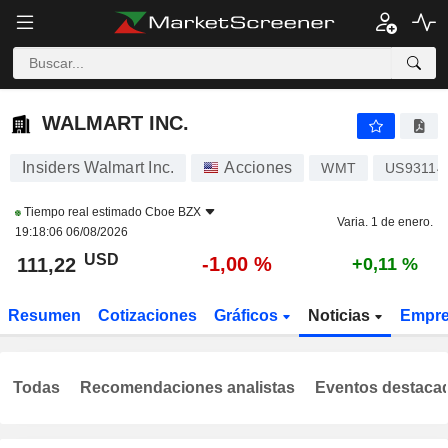
WALMART INC.
111,22
$
-1,00 %
WALMART INC.
Insiders Walmart Inc.
Acciones
WMT
US93114
Tiempo real estimado
Cboe BZX
Varia. 1 de enero.
19:18:06 06/08/2026
USD
-1,00 %
111,22
+0,11 %
Resumen
Cotizaciones
Gráficos
Noticias
Empr
Todas
Recomendaciones analistas
Eventos destaca