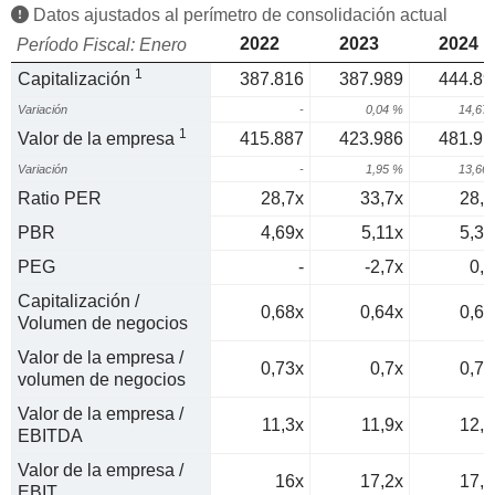
Datos ajustados al perímetro de consolidación actual
2022
2023
2024
Período Fiscal: Enero
1
Capitalización
387.816
387.989
444.89
Variación
-
0,04 %
14,67
1
Valor de la empresa
415.887
423.986
481.91
Variación
-
1,95 %
13,66
Ratio PER
28,7x
33,7x
28,8
PBR
4,69x
5,11x
5,31
PEG
-
-2,7x
0,8
Capitalización /
0,68x
0,64x
0,69
Volumen de negocios
Valor de la empresa /
0,73x
0,7x
0,75
volumen de negocios
Valor de la empresa /
11,3x
11,9x
12,4
EBITDA
Valor de la empresa /
16x
17,2x
17,8
EBIT