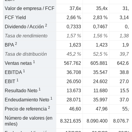
Valor de empresa / FCF
37,6x
35,4x
31,9
FCF Yield
2,66 %
2,83 %
3,14 
2
Dividendo / Acción
0,7333
0,7467
0,7
Tasa de rendimiento
1,57 %
1,56 %
1,38 
2
BPA
1,623
1,423
1,91
Tasa de distribución
45,2 %
52,5 %
39,7 
1
Ventas netas
567.762
605.881
642.63
1
EBITDA
36.708
35.547
38.86
1
EBIT
26.050
24.602
27.01
1
Resultado Neto
13.673
11.680
15.51
1
Endeudamiento Neto
28.071
35.997
37.02
2
Precio de referencia
46,60
47,96
55,0
Número de valores (en
8.321.635
8.090.400
8.076.70
miles)