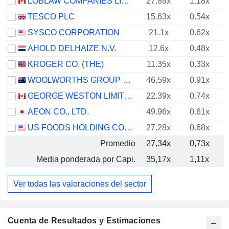
LOBLAW COMPANIES LIMITED
27.89x
1.18x
TESCO PLC
15.63x
0.54x
SYSCO CORPORATION
21.1x
0.62x
AHOLD DELHAIZE N.V.
12.6x
0.48x
KROGER CO. (THE)
11.35x
0.33x
WOOLWORTHS GROUP LIMITED
46.59x
0.91x
GEORGE WESTON LIMITED
22.39x
0.74x
AEON CO., LTD.
49.96x
0.61x
US FOODS HOLDING CORP.
27.28x
0.68x
Promedio
27,34x
0,73x
Media ponderada por Capi.
35,17x
1,11x
Ver todas las valoraciones del sector
Cuenta de Resultados y Estimaciones