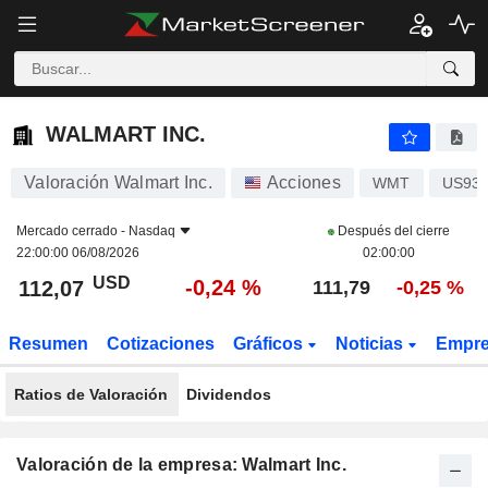
WALMART INC.
112,07
$
-0,24 %
WALMART INC.
Valoración Walmart Inc.
Acciones
WMT
US931
Mercado cerrado -
Nasdaq
Después del cierre
22:00:00 06/08/2026
02:00:00
USD
-0,24 %
112,07
111,79
-0,25 %
Resumen
Cotizaciones
Gráficos
Noticias
Empr
Ratios de Valoración
Dividendos
Valoración de la empresa: Walmart Inc.