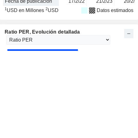
Fecha de publicación
17/2/22
21/2/23
20/2/2
1
2
USD en Millones
USD
Datos estimados
Ratio PER
, Evolución detallada