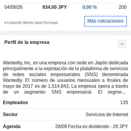
04/08/26
934,00 JPY
0,00 %
200
Más cotizaciones
Cotización diferida Japan Exchange
Perfil de la empresa
Wantedly, Inc. es una empresa con sede en Japón dedicada
principalmente a la explotación de la plataforma de servicios
de redes sociales empresariales (SNS) denominada
Wantedly. El número de usuarios mensuales a finales de
mayo de 2017 es de 1.514.842. La empresa opera a través
de un segmento: SNS empresarial. El segmento
proporciona el servicio de coincidencia de visitas a
Empleados
135
empresas Wantedly Visit, la aplicación de gestión de
tarjetas de visita Wantedly People, la herramienta de chat
Sector
Servicios de Internet
especializada en el uso empresarial Wantedly Chat, la
plataforma de medios Wantedly y otros. La empresa tiene
Agenda
28/08
Fecha ex dividendo - 20 JPY
una filial.