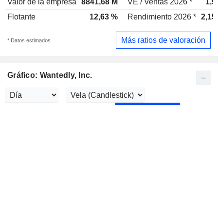
Valor de la empresa
8841,68 M
VE / Ventas 2026 *
1,9
Flotante
12,63 %
Rendimiento 2026 *
2,15
Más ratios de valoración
* Datos estimados
Gráfico: Wantedly, Inc.