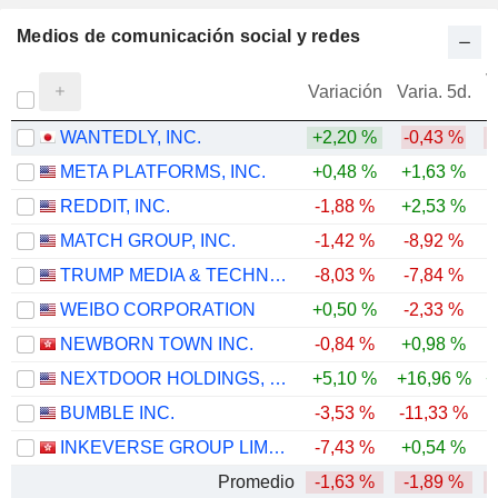
Medios de comunicación social y redes
V
Variación
Varia. 5d.
WANTEDLY, INC.
+2,20 %
-0,43 %
-
META PLATFORMS, INC.
+0,48 %
+1,63 %
-
REDDIT, INC.
-1,88 %
+2,53 %
-
MATCH GROUP, INC.
-1,42 %
-8,92 %
TRUMP MEDIA & TECHNOLOGY GROUP CORP.
-8,03 %
-7,84 %
-
WEIBO CORPORATION
+0,50 %
-2,33 %
-
NEWBORN TOWN INC.
-0,84 %
+0,98 %
-
NEXTDOOR HOLDINGS, INC.
+5,10 %
+16,96 %
+
BUMBLE INC.
-3,53 %
-11,33 %
-
INKEVERSE GROUP LIMITED
-7,43 %
+0,54 %
-
Promedio
-1,63 %
-1,89 %
-