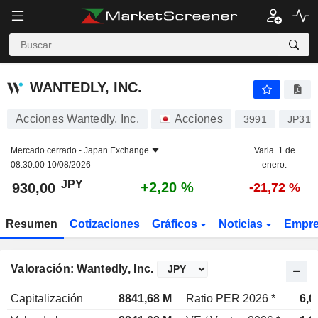
WANTEDLY, INC.
930,00
¥
+2,20 %
WANTEDLY, INC.
Acciones Wantedly, Inc.
Acciones
3991
JP315
Mercado cerrado -
Japan Exchange
Varia. 1 de
08:30:00 10/08/2026
enero.
JPY
+2,20 %
930,00
-21,72 %
Resumen
Cotizaciones
Gráficos
Noticias
Empr
Valoración: Wantedly, Inc.
Capitalización
8841,68 M
Ratio PER 2026 *
6,0