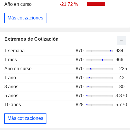
Año en curso
-21,72 %
Más cotizaciones
Extremos de Cotización
1 semana
870
934
1 mes
870
966
Año en curso
870
1.225
1 año
870
1.431
3 años
870
1.801
5 años
870
3.370
10 años
828
5.770
Más cotizaciones