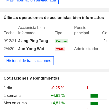
Más información privilegiada
Últimas operaciones de accionistas bien informados
Accionista bien
Puesto
Fecha
informado
Tipo
principal
Can
9/12/21
Jiang Ping Tang
14
Compra
2/4/20
Jun Yong Wei
Administrador
Venta
Historial de transacciones
Cotizaciones y Rendimientos
1 día
-0,25 %
1 semana
+4,81 %
Mes en curso
+4,81 %