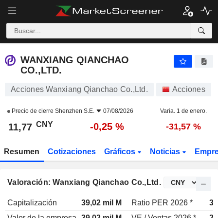
WANXIANG QIANCHAO CO.,LTD.
11,77
¥
-0,25 %
WANXIANG QIANCHAO
CO.,LTD.
Acciones Wanxiang Qianchao Co.,Ltd.
Acciones
Precio de cierre
Shenzhen S.E.
07/08/2026
Varia. 1 de enero.
CNY
-0,25 %
11,77
-31,57 %
Resumen
Cotizaciones
Gráficos
Noticias
Empr
Valoración: Wanxiang Qianchao Co.,Ltd.
Capitalización
39,02 mil M
Ratio PER 2026 *
34
Valor de la empresa
39,02 mil M
VE / Ventas 2026 *
2,