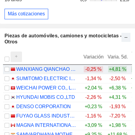
Más cotizaciones
Piezas de automóviles, camiones y motocicletas -
Otros
V
Variación
Varia. 5d.
WANXIANG QIANCHAO CO.,LTD.
-0,25 %
+4,81 %
+
SUMITOMO ELECTRIC INDUSTRIES, LTD.
-1,34 %
-2,50 %
+
WEICHAI POWER CO., LTD.
+2,04 %
+6,38 %
+
HYUNDAI MOBIS CO.,LTD
-2,26 %
+4,31 %
+
DENSO CORPORATION
+0,23 %
-1,93 %
FUYAO GLASS INDUSTRY GROUP CO., LTD.
-1,16 %
-7,20 %
MAGNA INTERNATIONAL INC.
+3,09 %
+1,98 %
+
SAMVARDHANA MOTHERSON INTERNATIONAL LIMITED
+9,25 %
+11,68 %
+