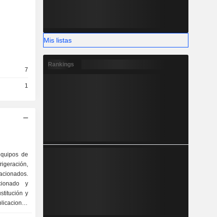
Mis listas
Rankings
7
1
equipos de
rigeración,
lacionados.
cionado y
stitución y
plicaciones
. También