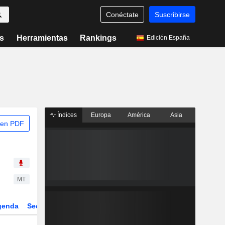
Conéctate
Suscribirse
s
Herramientas
Rankings
Edición España
Índices
Europa
América
Asia
 en PDF
MT
genda
Sector
Derivados
ETFs