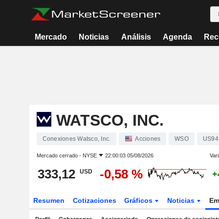
Mercado
Noticias
Análisis
Agenda
Rec
WATSCO, INC.
Conexiones Watsco, Inc.
Acciones
WSO
US94
Mercado cerrado -
NYSE
22:00:03 05/08/2026
Vari
333,12
-0,58 %
USD
+
Resumen
Cotizaciones
Gráficos
Noticias
Em