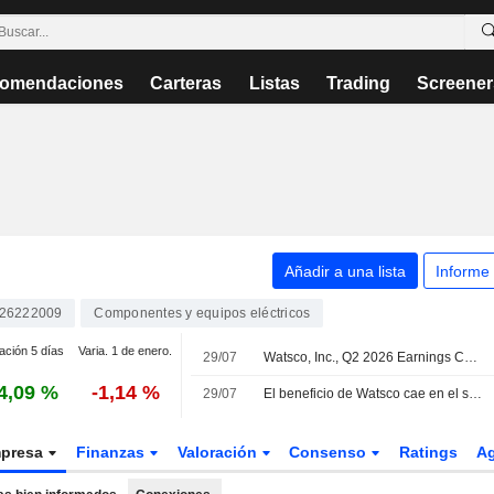
omendaciones
Carteras
Listas
Trading
Screener
Añadir a una lista
Informe
26222009
Componentes y equipos eléctricos
ación 5 días
Varia. 1 de enero.
29/07
Watsco, Inc., Q2 2026 Earnings Call, Jul 29, 2026
4,09 %
-1,14 %
29/07
El beneficio de Watsco cae en el segundo trimestre pese al aumento de los ingresos
presa
Finanzas
Valoración
Consenso
Ratings
A