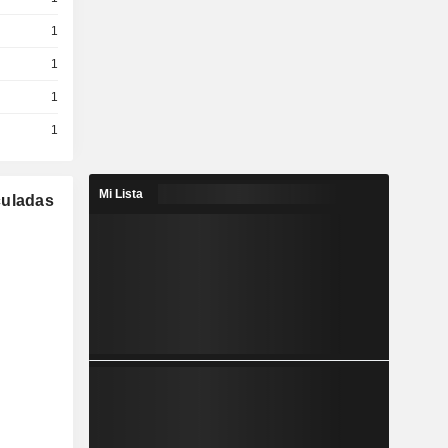
1
1
1
1
Mi Lista
culadas