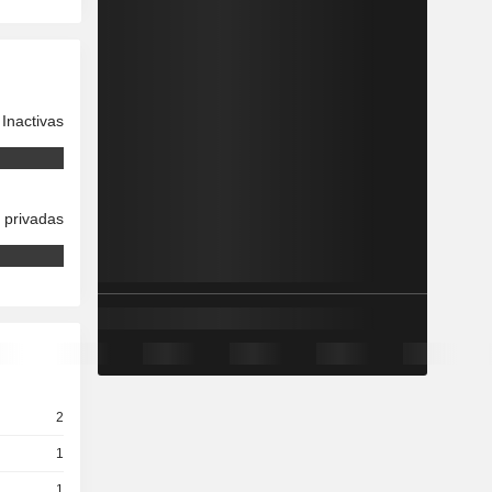
Inactivas
 privadas
2
1
1