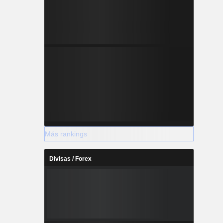
Más rankings
Divisas / Forex