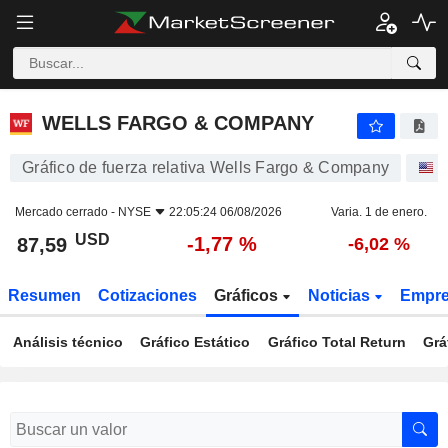
WELLS FARGO & COMPANY
87,59
$
-1,77 %
WELLS FARGO & COMPANY
Gráfico de fuerza relativa Wells Fargo & Company
A
Mercado cerrado -
NYSE
22:05:24 06/08/2026
Varia. 1 de enero.
USD
-1,77 %
87,59
-6,02 %
Resumen
Cotizaciones
Gráficos
Noticias
Empr
Análisis técnico
Gráfico Estático
Gráfico Total Return
Grá