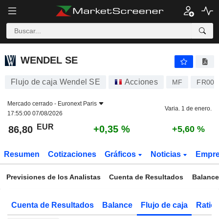
WENDEL SE
86,80
€
+0,35 %
WENDEL SE
Flujo de caja Wendel SE
Acciones
MF
FR000
Mercado cerrado -
Euronext Paris
Varia. 1 de enero.
17:55:00 07/08/2026
EUR
+0,35 %
86,80
+5,60 %
Resumen
Cotizaciones
Gráficos
Noticias
Empr
Previsiones de los Analistas
Cuenta de Resultados
Balance
Cuenta de Resultados
Balance
Flujo de caja
Ratios