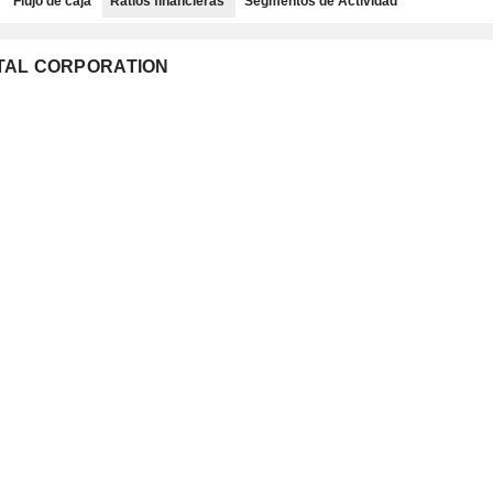
Flujo de caja
Ratios financieras
Segmentos de Actividad
GITAL CORPORATION