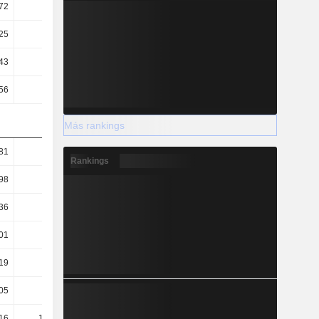
72
0,49
0,53
0,5
25
3,26
3,53
3,83
43
5,6
6,91
7,01
56
2,84
2,87
4,35
Más rankings
81
1,45
1,32
1,08
Rankings
98
0,67
0,66
0,73
36
-0,08
-0,05
0,31
01
65,04
52,68
51,94
19
128
126,92
83,63
05
66,04
61,84
73,66
16
126,99
117,77
61,91