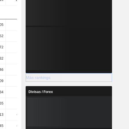
05
62,73
70,45
87,58
52
38,55
41,33
46,69
72
52,04
54,23
46,84
32
31,98
31,82
24,97
46
52,01
54,33
60,43
Más rankings
09
-3,47
0,45
5,99
Divisas / Forex
34
-0,64
1,97
7,02
65
-3,27
0,8
5,87
13
-36,95
9,48
1,94
45
-26,79
7,19
0,95