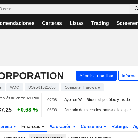
omendaciones
Carteras
Listas
Trading
Screener
CORPORATION
Añadir a una lista
Informe
s
WDC
US9581021055
Computer Hardware
spués del cierre
02:00:00
07/08
Ayer en Wall Street: el petróleo y las decepciones en el software arrastran al mercado
37,25
+0,68 %
06/08
Jornada de mercados: pausa a la espera del empleo
presa
Finanzas
Valoración
Consenso
Ratings
A