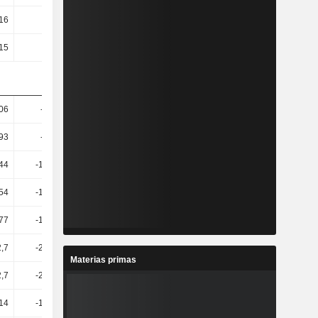
16
-7,21
23,3
2,32
15
-5,23
17,68
1,14
06
-34,45
5,56
50,7
93
-68,93
54,11
108,23
44
-107,13
-414,11
437,61
54
-133,01
-120,51
1,79 mil
77
-140,75
-117,68
1,79 mil
,7
-213,73
-52,61
-314,77
Materias primas
,7
-213,73
-52,61
-336,72
14
-157,78
-87,4
-852,3