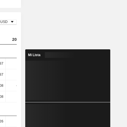
USD
2023
2024
2025
Mi Lista
87
-2,67
0,48
6,99
87
-3,54
0,62
9,2
08
-14,25
-6,97
19,81
08
-15
-7,82
19,82
26
15,32
22,36
38,78