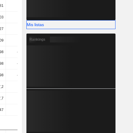
81
7,81
6,24
5,89
03
-2,08
5,82
25,98
Mis listas
27
-7,72
1,48
22,45
Rankings
09
-8,8
1,45
22,45
98
-13,85
-6,14
17,26
98
-13,85
-6,14
19,84
98
-14,04
-6,55
16,79
7,2
-6,94
-0,82
11,8
7,7
-2,68
0,37
33,61
47
-1,21
2,23
35,71