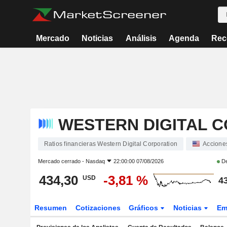
Mercado
Noticias
Análisis
Agenda
Rec
WESTERN DIGITAL 
Ratios financieras Western Digital Corporation
Accione
Mercado cerrado -
Nasdaq
22:00:00 07/08/2026
De
434,30
-3,81 %
USD
4
Resumen
Cotizaciones
Gráficos
Noticias
Em