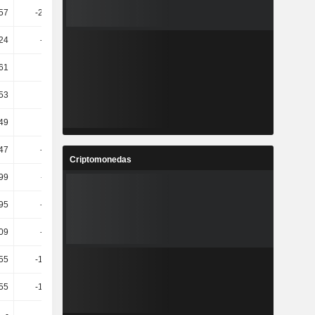
57
-214,53
-51,34
-277,29
24
-43,01
35,54
20,71
61
1,65
-9,63
-6,92
53
5,72
-9,97
-1,44
49
-6,97
-1,46
-42,11
47
-62,89
-16,41
-84,74
Criptomonedas
99
-11,24
-1,33
-50,91
,95
-121,7
-27,94
-675,17
,09
-26,83
-40,68
-15,4
55
-120,51
-115,1
-611,82
55
-108,45
-308,54
-982,16
-
-
-
-