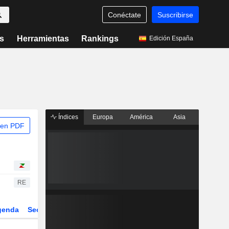
Conéctate
Suscribirse
s
Herramientas
Rankings
Edición España
Índices
Europa
América
Asia
 en PDF
RE
genda
Sector
Derivados
ETFs