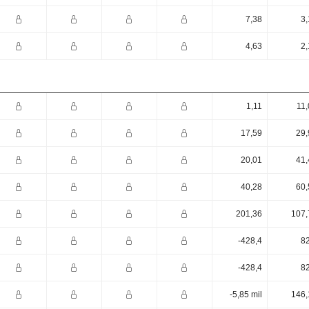
7,38
3,
4,63
2,
1,11
11,
17,59
29,
20,01
41,
40,28
60,
201,36
107,
-428,4
82
-428,4
82
-5,85 mil
146,