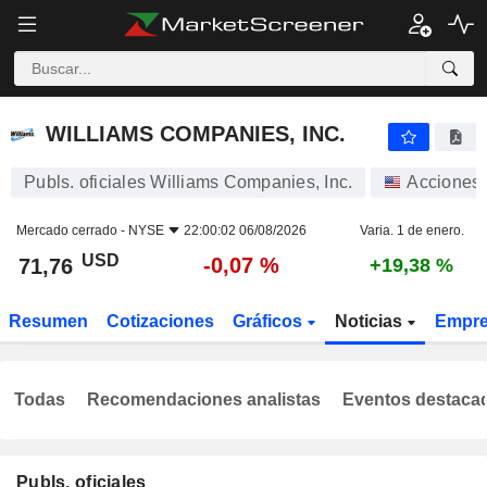
WILLIAMS COMPANIES, INC.
71,76
$
-0,07 %
WILLIAMS COMPANIES, INC.
Publs. oficiales Williams Companies, Inc.
Acciones
Mercado cerrado -
NYSE
22:00:02 06/08/2026
Varia. 1 de enero.
USD
-0,07 %
71,76
+19,38 %
Resumen
Cotizaciones
Gráficos
Noticias
Empr
Todas
Recomendaciones analistas
Eventos destaca
Publs. oficiales