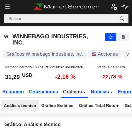
WINNEBAGO INDUSTRIES, INC.
31,29
$
-2,16 %
WINNEBAGO INDUSTRIES,
INC.
Gráficos Winnebago Industries, Inc.
Acciones
W
Mercado cerrado -
NYSE
22:00:02 06/08/2026
Varia. 1 de enero.
USD
-2,16 %
31,29
-22,78 %
Resumen
Cotizaciones
Gráficos
Noticias
Empr
Análisis técnico
Gráfico Estático
Gráfico Total Return
Grá
Gráfico: Análisis técnico