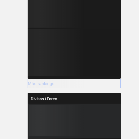
Más rankings
Divisas / Forex