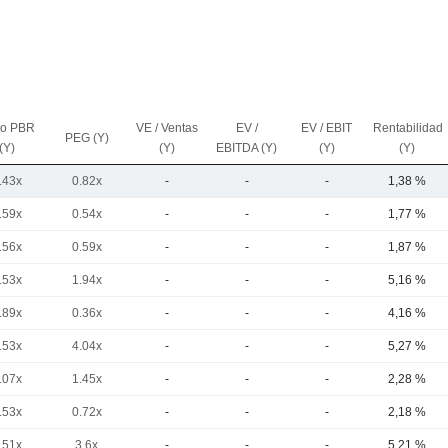
io PBR
VE / Ventas
EV /
EV / EBIT
Rentabilidad
PEG (Y)
(Y)
(Y)
EBITDA (Y)
(Y)
(Y)
.43x
0.82x
-
-
-
1,38 %
.59x
0.54x
-
-
-
1,77 %
.56x
0.59x
-
-
-
1,87 %
.53x
1.94x
-
-
-
5,16 %
.89x
0.36x
-
-
-
4,16 %
.53x
4.04x
-
-
-
5,27 %
.07x
1.45x
-
-
-
2,28 %
.53x
0.72x
-
-
-
2,18 %
.51x
3.6x
-
-
-
5,21 %