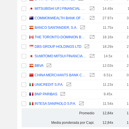
MITSUBISHI UFJ FINANCIAL GROUP, INC.
14.49x
COMMONWEALTH BANK OF AUSTRALIA
27.97x
3
BANCO SANTANDER, S.A.
11.75x
1
THE TORONTO-DOMINION BANK
18.16x
2
DBS GROUP HOLDINGS LTD
18.29x
2
SUMITOMO MITSUI FINANCIAL GROUP, INC.
14.5x
1
BBVA
12.03x
2
CHINA MERCHANTS BANK CO., LTD.
6.51x
0
UNICREDIT S.P.A.
11.23x
1
BNP PARIBAS
9.45x
INTESA SANPAOLO S.P.A.
11.54x
1
Promedio
12,84x
1
Media ponderada por Capi.
12,84x
1