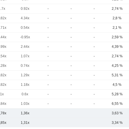
1.7x
0.92x
-
-
-
2,74 %
.82x
4.34x
-
-
-
2,8 %
.71x
0.54x
-
-
-
2,1 %
.44x
-0.95x
-
-
-
2,59 %
.99x
2.44x
-
-
-
4,39 %
.54x
1.07x
-
-
-
2,74 %
.28x
0.74x
-
-
-
4,25 %
.82x
1.29x
-
-
-
5,31 %
.82x
1.18x
-
-
-
4,5 %
1x
0.6x
-
-
-
5,28 %
.84x
1.03x
-
-
-
6,55 %
,78x
1,36x
3,63 %
,85x
1,31x
3,34 %