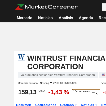
Mercado
Noticias
Análisis
Agenda
Rec
WINTRUST FINANCIA
CORPORATION
Valoraciones sectoriales Wintrust Financial Corporation
Mercado cerrado -
Nasdaq
22:00:00 06/08/2026
Vari
159,13
-1,43 %
USD
-
Resumen
Cotizaciones
Gráficos
Noticias
Em