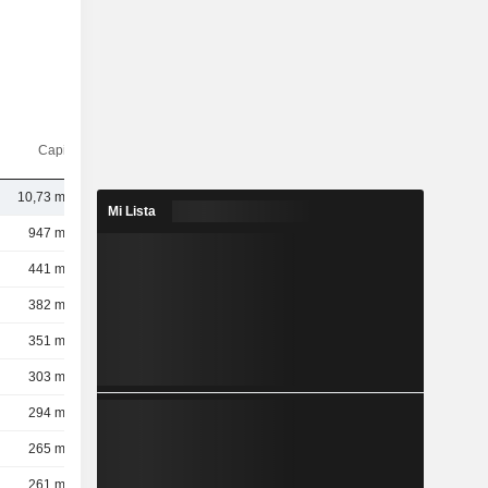
Capi.($)
10,73 mil M
Mi Lista
947 mil M
441 mil M
382 mil M
351 mil M
303 mil M
294 mil M
265 mil M
261 mil M