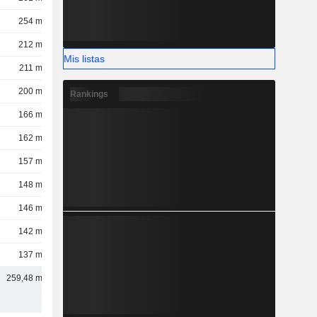
254 mil M
212 mil M
Mis listas
211 mil M
200 mil M
Rankings
166 mil M
162 mil M
157 mil M
148 mil M
146 mil M
142 mil M
137 mil M
259,48 mil M