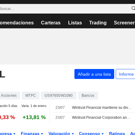
omendaciones
Carteras
Listas
Trading
Screener
L
Añadir a una lista
Informe
Acciones
WTFC
US97650W1080
Bancos
ación 5 días
Varia. 1 de enero.
23/07
Wintrust Financial mantiene su dividendo trimestral en 0,55 USD por accion, pagadero el 20 de agosto
0,33 %
+13,81 %
23/07
Wintrust Financial Corporation anuncia un dividendo trimestral en efectivo pagadero el 20 de agosto de 2026
presa
Finanzas
Valoración
Consenso
Ratings
A