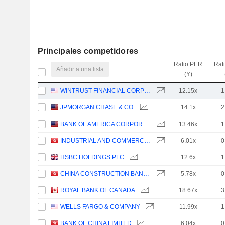
Principales competidores
Ratio PER
Rat
Añadir a una lista
(Y)
WINTRUST FINANCIAL CORPORATION
12.15x
1
JPMORGAN CHASE & CO.
14.1x
2
BANK OF AMERICA CORPORATION
13.46x
1
INDUSTRIAL AND COMMERCIAL BANK OF CHINA LIMITED
6.01x
0
HSBC HOLDINGS PLC
12.6x
1
CHINA CONSTRUCTION BANK CORPORATION
5.78x
0
ROYAL BANK OF CANADA
18.67x
3
WELLS FARGO & COMPANY
11.99x
1
BANK OF CHINA LIMITED
6.04x
0