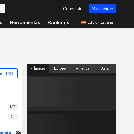
Conéctate
Suscribirse
s
Herramientas
Rankings
Edición España
Índices
Europa
América
Asia
 en PDF
MT
CI
genda
Sector
Derivados
ETFs