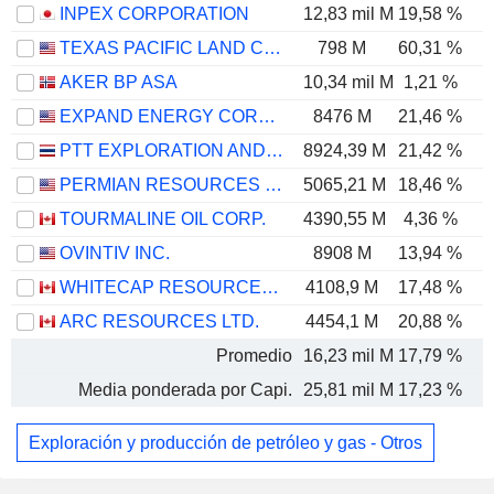
INPEX CORPORATION
12,83 mil M
19,58 %
TEXAS PACIFIC LAND CORPORATION
798 M
60,31 %
AKER BP ASA
10,34 mil M
1,21 %
EXPAND ENERGY CORPORATION
8476 M
21,46 %
PTT EXPLORATION AND PRODUCTION
8924,39 M
21,42 %
PERMIAN RESOURCES CORPORATION
5065,21 M
18,46 %
TOURMALINE OIL CORP.
4390,55 M
4,36 %
OVINTIV INC.
8908 M
13,94 %
WHITECAP RESOURCES INC.
4108,9 M
17,48 %
ARC RESOURCES LTD.
4454,1 M
20,88 %
Promedio
16,23 mil M
17,79 %
Media ponderada por Capi.
25,81 mil M
17,23 %
Exploración y producción de petróleo y gas - Otros