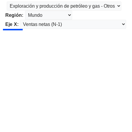
Región:
Eje X: