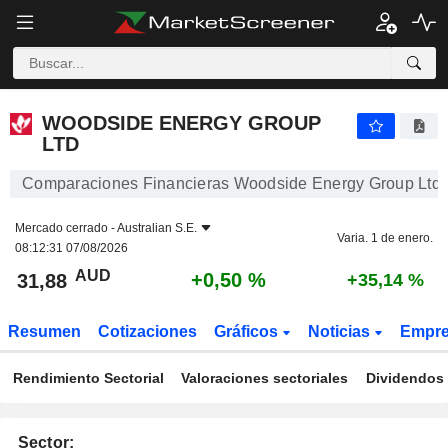
WOODSIDE ENERGY GROUP LTD
31,88
$
+0,50 %
WOODSIDE ENERGY GROUP
LTD
Comparaciones Financieras Woodside Energy Group Ltd
Mercado cerrado -
Australian S.E.
Varia. 1 de enero.
08:12:31 07/08/2026
AUD
+0,50 %
31,88
+35,14 %
Resumen
Cotizaciones
Gráficos
Noticias
Empr
Rendimiento Sectorial
Valoraciones sectoriales
Dividendos 
Sector: