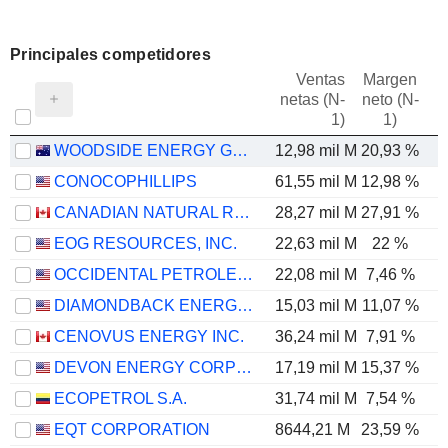
Principales competidores
Ventas
Margen
netas (N-
neto (N-
E
1)
1)
WOODSIDE ENERGY GROUP LTD
12,98 mil M
20,93 %
CONOCOPHILLIPS
61,55 mil M
12,98 %
CANADIAN NATURAL RESOURCES LIMITED
28,27 mil M
27,91 %
EOG RESOURCES, INC.
22,63 mil M
22 %
OCCIDENTAL PETROLEUM CORPORATION
22,08 mil M
7,46 %
DIAMONDBACK ENERGY, INC.
15,03 mil M
11,07 %
CENOVUS ENERGY INC.
36,24 mil M
7,91 %
DEVON ENERGY CORPORATION
17,19 mil M
15,37 %
ECOPETROL S.A.
31,74 mil M
7,54 %
EQT CORPORATION
8644,21 M
23,59 %