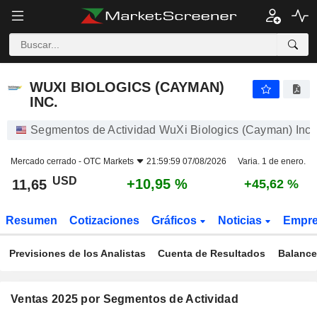
WUXI BIOLOGICS (CAYMAN) INC.
11,65
$
+10,95 %
WUXI BIOLOGICS (CAYMAN)
INC.
Segmentos de Actividad WuXi Biologics (Cayman) Inc
Mercado cerrado -
OTC Markets
21:59:59 07/08/2026
Varia. 1 de enero.
USD
+10,95 %
11,65
+45,62 %
Resumen
Cotizaciones
Gráficos
Noticias
Empr
Previsiones de los Analistas
Cuenta de Resultados
Balance
Ventas 2025 por Segmentos de Actividad