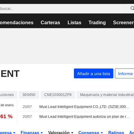
omendaciones
Carteras
Listas
Trading
Screener
GENT
Añadir a una lista
Informe
.
Acciones
300450
CNE100001ZF9
Maquinaria y material industrial
1 de enero.
20/07
Wuxi Lead Intelligent Equipment CO.,LTD. (SZSE:300450) anuncia una recompra de acciones del 10% de su capital social emitido.
,61 %
20/07
Wuxi Lead Intelligent Equipment autoriza un plan de recompra de acciones
presa
Finanzas
Valoración
Consenso
Ratings
A