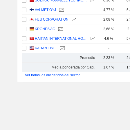
SUZHOU MAXWELL TECHNOLOGIES CO., LTD.
0,36 %
0
VALMET OYJ
4,77 %
5
FUJI CORPORATION
2,08 %
2
KRONES AG
2,68 %
2
HAITIAN INTERNATIONAL HOLDINGS LIMITED
4,6 %
5
KADANT INC.
-
Promedio
2,23 %
2
Media ponderada por Capi.
1,67 %
1
Ver todos los dividendos del sector