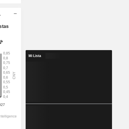
-
2028
stas
0,7848
2,23 %
2,606
Mi Lista
30,1 %
35,18
-
-