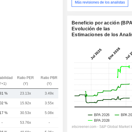
Más revisiones de los analistas
Beneficio por acción (BPA
Evolución de las
Estimaciones de los Anali
abilidad
Ratio PER
Ratio PBR
VE / Ventas
Y+1)
(Y)
(Y)
(Y)
,81 %
23.13x
3.49x
2.74x
,02 %
15.92x
3.55x
1.63x
,17 %
30.53x
5.08x
6.34x
-
53.76x
-
5.55x