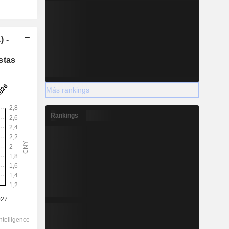
) -
stas
Más rankings
Rankings