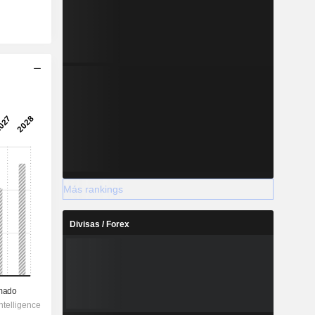
Más rankings
Divisas / Forex