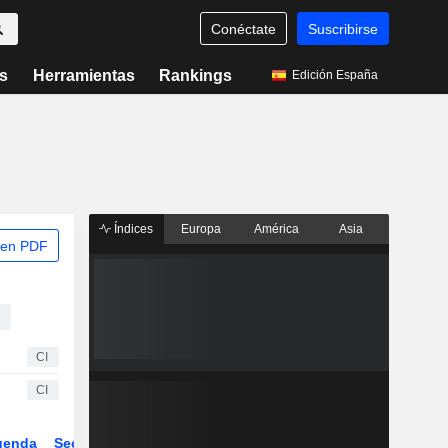
Conéctate
Suscribirse
s
Herramientas
Rankings
Edición España
Índices
Europa
América
Asia
 en PDF
CI
CI
genda
Sector
ETFs