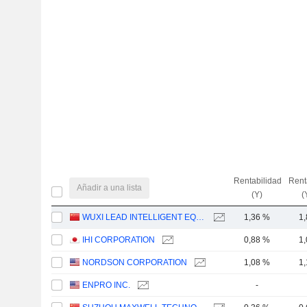
Rentabilidad
Rent
Añadir a una lista
(Y)
(
WUXI LEAD INTELLIGENT EQUIPMENT CO.,LTD.
1,36 %
1
IHI CORPORATION
0,88 %
1
NORDSON CORPORATION
1,08 %
1
ENPRO INC.
-