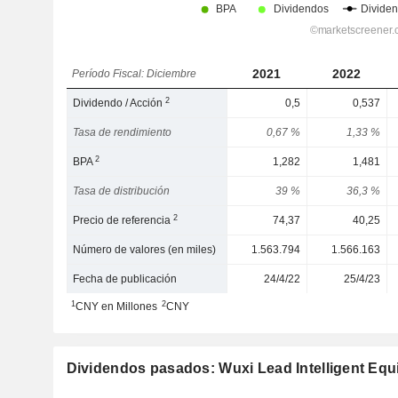
2021
2022
Período Fiscal: Diciembre
2
Dividendo / Acción
0,5
0,537
Tasa de rendimiento
0,67 %
1,33 %
2
BPA
1,282
1,481
Tasa de distribución
39 %
36,3 %
2
Precio de referencia
74,37
40,25
Número de valores (en miles)
1.563.794
1.566.163
Fecha de publicación
24/4/22
25/4/23
1
2
CNY en Millones
CNY
Dividendos pasados: Wuxi Lead Intelligent Eq