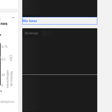
-
Mis listas
ones
Rankings