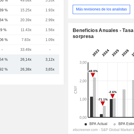
,66 %
49.68x
5.26x
5.67x
Más revisiones de los analistas
,39 %
15.25x
1.93x
1.17x
,34 %
20.39x
2.99x
3.04x
Beneficios Anuales - Tasa
,9 %
11.43x
1.56x
0.54x
sorpresa
,06 %
7.83x
1.09x
1.26x
-
33.49x
-
3.55x
,54 %
26,14x
3,12x
3,15x
,92 %
26,38x
3,65x
3,51x