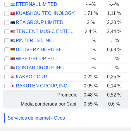
ETERNAL LIMITED
-.--%
-.--%
KUAISHOU TECHNOLOGY
1,71 %
1,11 %
REA GROUP LIMITED
2 %
2,28 %
TENCENT MUSIC ENTERTAINMENT GROUP
2,4 %
2,44 %
PINTEREST, INC.
-.--%
-.--%
DELIVERY HERO SE
-.--%
0,68 %
WISE GROUP PLC
-.--%
-.--%
COSTAR GROUP, INC.
-.--%
-.--%
KAKAO CORP.
0,22 %
0,25 %
RAKUTEN GROUP, INC.
0,05 %
0,14 %
Promedio
0,48 %
0,52 %
Media ponderada por Capi.
0,55 %
0,6 %
Servicios de Internet - Otros