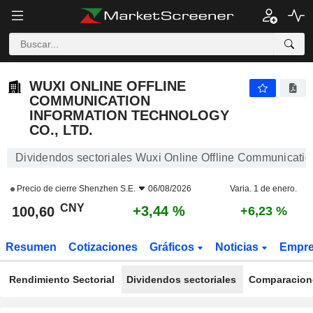
WUXI ONLINE OFFLINE COMMUNICATION INFORMATION TECHNOLOGY CO., LTD.
100,60
¥
+3,44 %
WUXI ONLINE OFFLINE
COMMUNICATION
INFORMATION TECHNOLOGY
CO., LTD.
Dividendos sectoriales Wuxi Online Offline Communication
Precio de cierre
Shenzhen S.E.
06/08/2026
Varia. 1 de enero.
CNY
+3,44 %
100,60
+6,23 %
Resumen
Cotizaciones
Gráficos
Noticias
Empr
Rendimiento Sectorial
Dividendos sectoriales
Comparacione