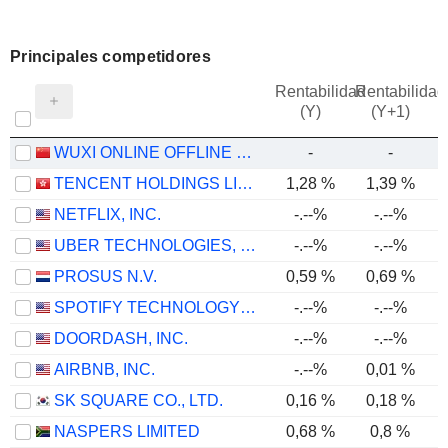
Principales competidores
Rentabilidad
Rentabilidad
(Y)
(Y+1)
WUXI ONLINE OFFLINE COMMUNICATION INFORMATION TECHNOLOGY CO., LTD.
-
-
TENCENT HOLDINGS LIMITED
1,28 %
1,39 %
NETFLIX, INC.
-.--%
-.--%
UBER TECHNOLOGIES, INC.
-.--%
-.--%
PROSUS N.V.
0,59 %
0,69 %
SPOTIFY TECHNOLOGY S.A.
-.--%
-.--%
DOORDASH, INC.
-.--%
-.--%
AIRBNB, INC.
-.--%
0,01 %
SK SQUARE CO., LTD.
0,16 %
0,18 %
NASPERS LIMITED
0,68 %
0,8 %