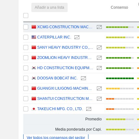
Añadir a una lista
Consenso
XCMG CONSTRUCTION MACHINERY CO., LTD.
CATERPILLAR INC.
SANY HEAVY INDUSTRY CO.,LTD
ZOOMLION HEAVY INDUSTRY SCIENCE AND TECHNOLOGY CO., LTD.
HD CONSTRUCTION EQUIPMENT CO., LTD.
DOOSAN BOBCAT INC.
GUANGXI LIUGONG MACHINERY CO., LTD.
SHANTUI CONSTRUCTION MACHINERY CO., LTD.
TAKEUCHI MFG. CO., LTD.
Promedio
Media ponderada por Capi.
Ver todos los consensos del sector