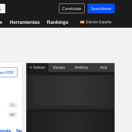
Conéctate
Suscribirse
s
Herramientas
Rankings
Edición España
Índices
Europa
América
Asia
 en PDF
CI
MT
genda
Sector
ETFs