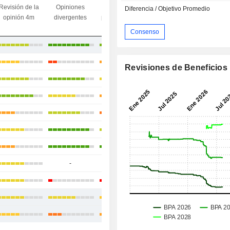
Revisión de la
Opiniones
Divergencia
objetivo/
Diferencia / Objetivo Promedio
opinión 4m
divergentes
precio objetivo
último
precio
Consenso
+49,59 %
+15,53 %
Revisiones de Beneficios
+31,6 %
+45,43 %
+39,87 %
+37,87 %
+54,7 %
-
-
-
-5,19 %
+33,68 %
+18,73 %