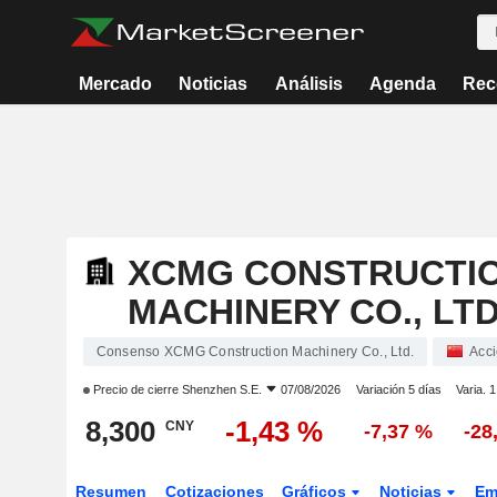
Mercado
Noticias
Análisis
Agenda
Rec
XCMG CONSTRUCTI
MACHINERY CO., LTD
Consenso XCMG Construction Machinery Co., Ltd.
Acc
Precio de cierre
Shenzhen S.E.
07/08/2026
Variación 5 días
Varia. 
8,300
-1,43 %
CNY
-7,37 %
-28
Resumen
Cotizaciones
Gráficos
Noticias
Em