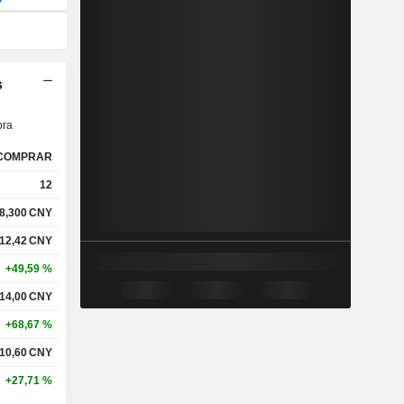
s
ra
COMPRAR
12
8,300
CNY
12,42
CNY
+49,59 %
14,00
CNY
+68,67 %
10,60
CNY
+27,71 %