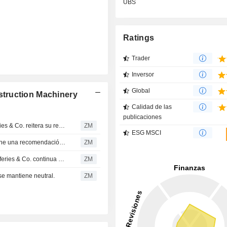
UBS
Ratings
Trader
Inversor
Global
truction Machinery
Calidad de las
publicaciones
XCMG CONSTRUCTION MACHINERY CO., LTD. : Jefferies & Co. reitera su recomendación de compra
ZM
ESG MSCI
XCMG CONSTRUCTION MACHINERY CO., LTD. : Obtiene una recomendación de compra de Jefferies & Co.
ZM
XCMG CONSTRUCTION MACHINERY CO., LTD. : El Jefferies & Co. continua con un recomendación de compra
ZM
mantiene neutral.
ZM