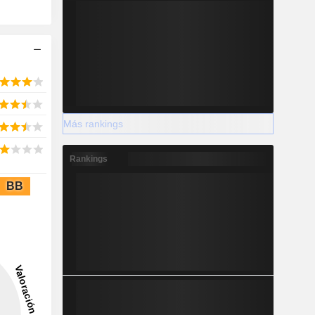
Más rankings
Rankings
BB