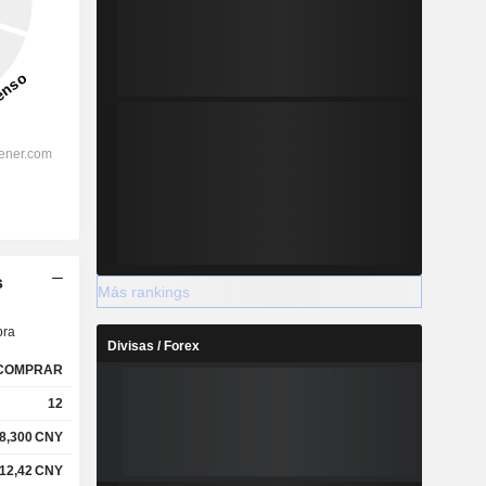
s
Más rankings
ra
Divisas / Forex
COMPRAR
12
8,300
CNY
12,42
CNY