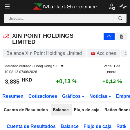
XIN POINT HOLDINGS LIMITED
3,835
$
+0,13 %
XIN POINT HOLDINGS
LIMITED
Balance Xin Point Holdings Limited
Acciones
15
Mercado cerrado -
Hong Kong S.E.
Varia. 1 de
10:08:13 07/08/2026
enero.
HKD
+0,13 %
3,835
+0,13 %
Resumen
Cotizaciones
Gráficos
Noticias
Empr
Cuenta de Resultados
Balance
Flujo de caja
Ratios finan
Cuenta de Resultados
Balance
Flujo de caja
Ratios