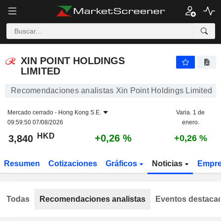
XIN POINT HOLDINGS LIMITED
3,840
$
+0,26 %
XIN POINT HOLDINGS
LIMITED
Recomendaciones analistas Xin Point Holdings Limited
Mercado cerrado -
Hong Kong S.E.
Varia. 1 de
09:59:50 07/08/2026
enero.
HKD
+0,26 %
3,840
+0,26 %
Resumen
Cotizaciones
Gráficos
Noticias
Empr
Todas
Recomendaciones analistas
Eventos destaca