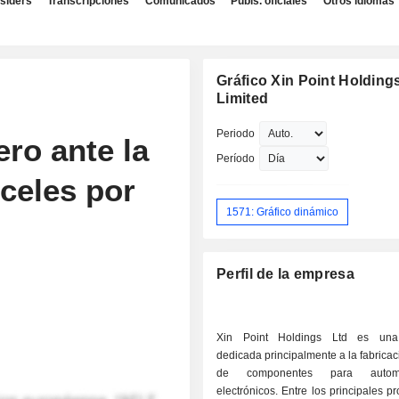
nsiders
Transcripciones
Comunicados
Publs. oficiales
Otros idiomas
Gráfico Xin Point Holding
Limited
Periodo
ero ante la
Período
celes por
1571: Gráfico dinámico
Perfil de la empresa
Xin Point Holdings Ltd es un
dedicada principalmente a la fabricac
de componentes para auto
electrónicos. Entre los principales p