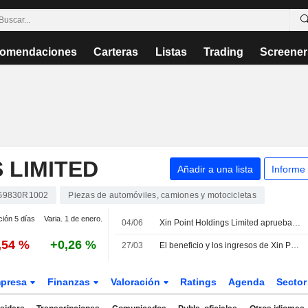
omendaciones
Carteras
Listas
Trading
Screener
 LIMITED
Añadir a una lista
Informe
G9830R1002
Piezas de automóviles, camiones y motocicletas
ción 5 días
Varia. 1 de enero.
04/06
Xin Point Holdings Limited aprueba el dividendo complementario correspondiente al ejercicio cerrado a 31 de diciembre de 2025
,54 %
+0,26 %
27/03
El beneficio y los ingresos de Xin Point caen en 2025; las acciones suben un 8%
presa
Finanzas
Valoración
Ratings
Agenda
Secto