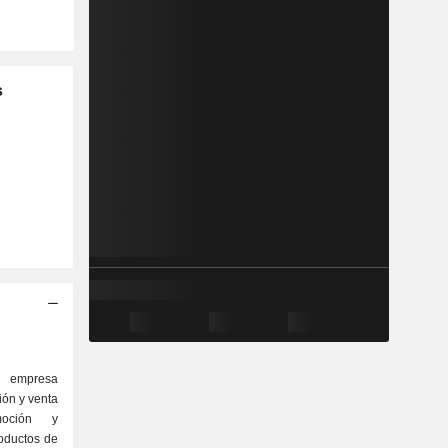
s
a empresa
ión y venta
moción y
roductos de