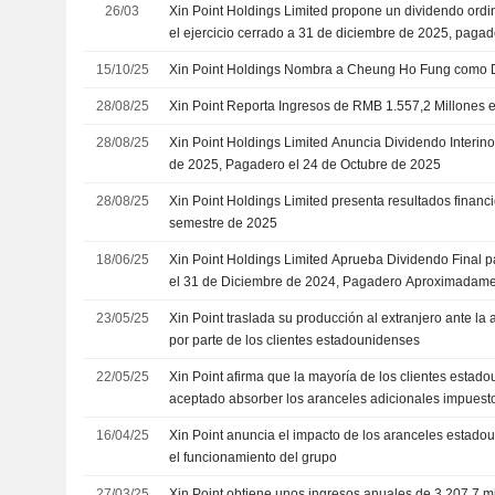
26/03
Xin Point Holdings Limited propone un dividendo ord
el ejercicio cerrado a 31 de diciembre de 2025, pagad
15/10/25
Xin Point Holdings Nombra a Cheung Ho Fung como Di
28/08/25
Xin Point Reporta Ingresos de RMB 1.557,2 Millones 
28/08/25
Xin Point Holdings Limited Anuncia Dividendo Interin
de 2025, Pagadero el 24 de Octubre de 2025
28/08/25
Xin Point Holdings Limited presenta resultados financi
semestre de 2025
18/06/25
Xin Point Holdings Limited Aprueba Dividendo Final pa
el 31 de Diciembre de 2024, Pagadero Aproximadamen
23/05/25
Xin Point traslada su producción al extranjero ante la
por parte de los clientes estadounidenses
22/05/25
Xin Point afirma que la mayoría de los clientes estad
aceptado absorber los aranceles adicionales impuest
16/04/25
Xin Point anuncia el impacto de los aranceles estado
el funcionamiento del grupo
27/03/25
Xin Point obtiene unos ingresos anuales de 3.207,7 