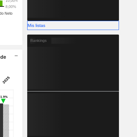
Mis listas
Rankings
 de