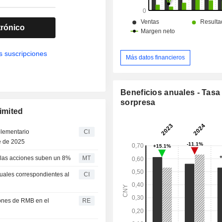
trónico
s suscripciones
Más datos financieros
Beneficios anuales - Tasa
sorpresa
imited
plementario
CI
re de 2025
; las acciones suben un 8%
MT
nuales correspondientes al
CI
llones de RMB en el
RE