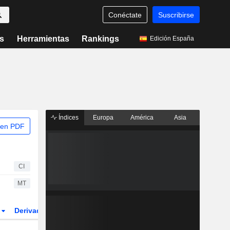
Conéctate
Suscribirse
s
Herramientas
Rankings
Edición España
Índices
Europa
América
Asia
 en PDF
CI
MT
r
Derivados