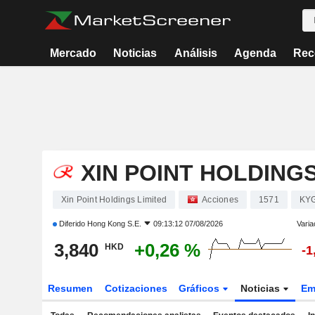
Mercado
Noticias
Análisis
Agenda
Rec
XIN POINT HOLDINGS
Xin Point Holdings Limited
Acciones
1571
KY
Diferido
Hong Kong S.E.
09:13:12 07/08/2026
Varia
3,840
+0,26 %
HKD
-1
Resumen
Cotizaciones
Gráficos
Noticias
Em