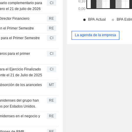
inario complementario para
CI
ero el 21 de julio de 2026
rector Financiero
RE
en el Primer Semestre
RE
La agenda de la empresa
o para el Primer Semestre
CI
eros para el primer
CI
ra el Ejercicio Finalizado
CI
te el 21 de Julio de 2025
 absorción de los aranceles
MT
ounidenses del grupo han
RE
os por Estados Unidos.
unidenses en el negocio y
RE
millones de RMB
RE