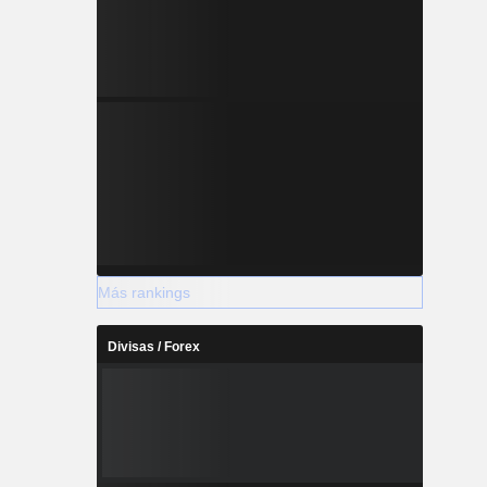
Más rankings
Divisas / Forex