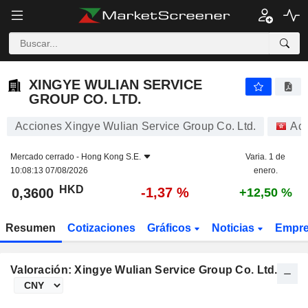
XINGYE WULIAN SERVICE GROUP CO. LTD.
0,3600
$
-1,37 %
XINGYE WULIAN SERVICE
GROUP CO. LTD.
Acciones Xingye Wulian Service Group Co. Ltd.
Acc
Mercado cerrado -
Hong Kong S.E.
Varia. 1 de
10:08:13 07/08/2026
enero.
HKD
-1,37 %
0,3600
+12,50 %
Resumen
Cotizaciones
Gráficos
Noticias
Empr
Valoración: Xingye Wulian Service Group Co. Ltd.