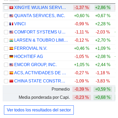
XINGYE WULIAN SERVICE GROUP CO. LTD.
-1,37 %
+2,86 %
-
QUANTA SERVICES, INC.
+0,60 %
+0,67 %
+
VINCI
-0,99 %
+2,28 %
COMFORT SYSTEMS USA, INC.
-1,11 %
-2,03 %
+
LARSEN & TOUBRO LIMITED
-0,12 %
+2,70 %
+
FERROVIAL N.V.
+0,46 %
+1,09 %
+
HOCHTIEF AG
-1,05 %
+2,08 %
+
EMCOR GROUP, INC.
+1,05 %
+2,44 %
+
ACS, ACTIVIDADES DE CONSTRUCCIÓN Y SERVICIOS, S.A.
-0,27 %
-1,18 %
+
CHINA STATE CONSTRUCTION ENGINEERING CORPORATION LIMITED
-1,09 %
-3,83 %
-
Promedio
-0,39 %
+0,59 %
+
Media ponderada por Capi.
-0,23 %
+0,68 %
+
Ver todos los resultados del sector