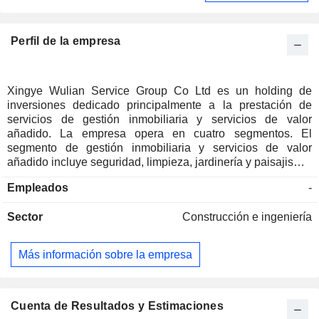
Perfil de la empresa
Xingye Wulian Service Group Co Ltd es un holding de
inversiones dedicado principalmente a la prestación de
servicios de gestión inmobiliaria y servicios de valor
añadido. La empresa opera en cuatro segmentos. El
segmento de gestión inmobiliaria y servicios de valor
añadido incluye seguridad, limpieza, jardinería y paisajismo,
gestión de plazas de aparcamiento, reparación y
Empleados
-
mantenimiento de zonas comunes, así como servicios de
valor añadido tales como la reparación y el mantenimiento
Sector
Construcción e ingeniería
de zonas de uso exclusivo, la retirada de residuos de
reformas y la intermediación en el arrendamiento. El
segmento de servicios de ingeniería inmobiliaria incluye la
Más información sobre la empresa
planificación, el diseño y la instalación de sistemas de
seguridad y vigilancia, sistemas de control de acceso,
sistemas de gestión de aparcamientos y sistemas de
gestión de obras. El segmento de promoción inmobiliaria
Cuenta de Resultados y Estimaciones
incluye la promoción de inmuebles no residenciales. El