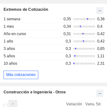
Extremos de Cotización
1 semana
0,35
0,36
1 mes
0,34
0,4
Año en curso
0,31
0,42
1 año
0,3
0,42
3 años
0,3
0,85
5 años
0,3
1,11
10 años
0,3
2,31
Más cotizaciones
Construcción e Ingeniería - Otros
V
Variación
Varia. 5d.