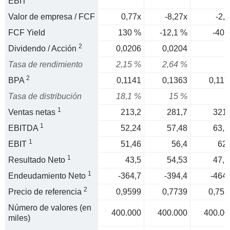
EBIT
Valor de empresa / FCF
0,77x
-8,27x
-2,5
FCF Yield
130 %
-12,1 %
-40 
2
Dividendo / Acción
0,0206
0,0204
Tasa de rendimiento
2,15 %
2,64 %
2
BPA
0,1141
0,1363
0,117
Tasa de distribución
18,1 %
15 %
1
Ventas netas
213,2
281,7
321,
1
EBITDA
52,24
57,48
63,2
1
EBIT
51,46
56,4
62,
1
Resultado Neto
43,5
54,53
47,1
1
Endeudamiento Neto
-364,7
-394,4
-464,
2
Precio de referencia
0,9599
0,7739
0,751
Número de valores (en
400.000
400.000
400.00
miles)