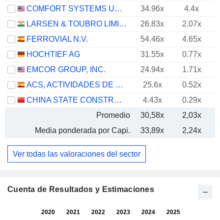
COMFORT SYSTEMS USA, INC.
34.96x
4.4x
LARSEN & TOUBRO LIMITED
26.83x
2.07x
FERROVIAL N.V.
54.46x
4.65x
HOCHTIEF AG
31.55x
0.77x
EMCOR GROUP, INC.
24.94x
1.71x
ACS, ACTIVIDADES DE CONSTRUCCIÓN Y SERVICIOS, S.A.
25.6x
0.52x
CHINA STATE CONSTRUCTION ENGINEERING CORPORATION LIMITED
4.43x
0.29x
Promedio
30,58x
2,03x
Media ponderada por Capi.
33,89x
2,24x
Ver todas las valoraciones del sector
Cuenta de Resultados y Estimaciones