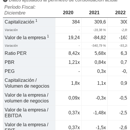
Período Fiscal:
2020
2021
2022
Diciembre
1
Capitalización
384
309,6
300,
Variación
-
-19,38 %
-2,85
1
Valor de la empresa
19,24
-84,82
-163,
Variación
-
-540,79 %
-93,28
Ratio PER
8,42x
5,68x
6,38
PBR
1,21x
0,84x
0,73
PEG
-
0,3x
-0,5
Capitalización /
1,8x
1,1x
0,94
Volumen de negocios
Valor de la empresa /
0,09x
-0,3x
-0,51
volumen de negocios
Valor de la empresa /
0,37x
-1,48x
-2,59
EBITDA
Valor de la empresa /
0,37x
-1,5x
-2,64