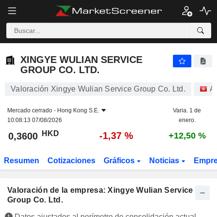
XINGYE WULIAN SERVICE GROUP CO. LTD.
0,3600
$
-1,37 %
XINGYE WULIAN SERVICE
GROUP CO. LTD.
Valoración Xingye Wulian Service Group Co. Ltd.
A
Mercado cerrado -
Hong Kong S.E.
Varia. 1 de
10:08:13 07/08/2026
enero.
HKD
-1,37 %
0,3600
+12,50 %
Resumen
Cotizaciones
Gráficos
Noticias
Empr
Valoración de la empresa: Xingye Wulian Service
Group Co. Ltd.
Datos ajustados al perímetro de consolidación actual