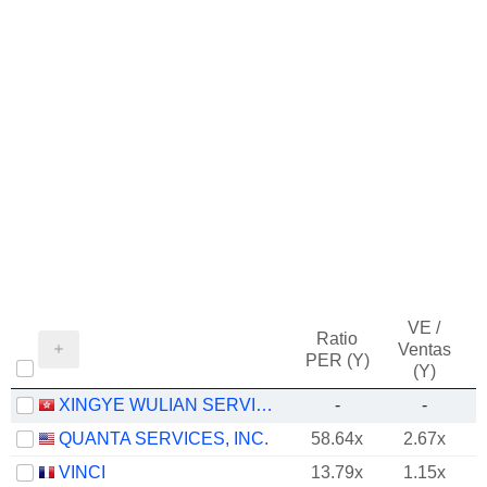
VE /
Ratio
Ventas
PER (Y)
(Y)
XINGYE WULIAN SERVICE GROUP CO. LTD.
-
-
QUANTA SERVICES, INC.
58.64x
2.67x
VINCI
13.79x
1.15x