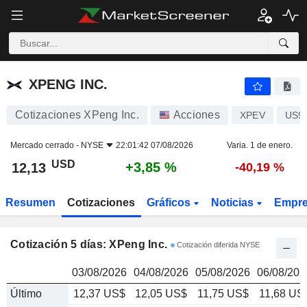
XPENG INC.
12,13
$
XPENG INC.
Cotizaciones XPeng Inc.
Acciones
XPEV
US9
Mercado cerrado -
NYSE
22:01:42 07/08/2026
Varia. 1 de enero.
USD
+3,85 %
12,13
-40,19 %
Resumen
Cotizaciones
Gráficos
Noticias
Empr
Cotización 5 días: XPeng Inc.
Cotización diferida NYSE
03/08/2026
04/08/2026
05/08/2026
06/08/202
Último
12,37 US$
12,05 US$
11,75 US$
11,68 US