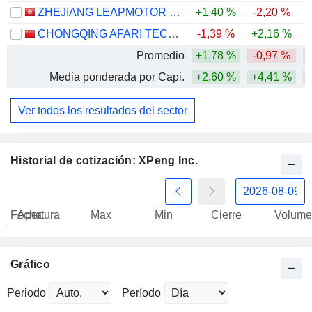
ZHEJIANG LEAPMOTOR TECHNOLOGY CO., LTD.
+1,40 %
-2,20 %
-
CHONGQING AFARI TECHNOLOGY CO., LTD.
-1,39 %
+2,16 %
Promedio
+1,78 %
-0,97 %
-
Media ponderada por Capi.
+2,60 %
+4,41 %
Ver todos los resultados del sector
Historial de cotización: XPeng Inc.
Fecha
Apertura
Max
Min
Cierre
Volume
Gráfico
Periodo
Período