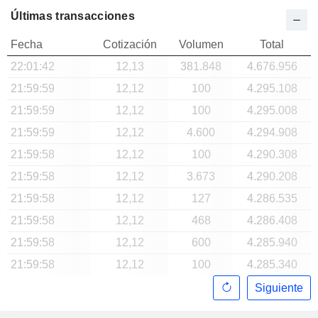
Últimas transacciones
Fecha
Cotización
Volumen
Total
22:01:42
12,13
381.848
4.676.956
21:59:59
12,12
100
4.295.108
21:59:59
12,12
100
4.295.008
21:59:59
12,12
4.600
4.294.908
21:59:58
12,12
100
4.290.308
21:59:58
12,12
3.673
4.290.208
21:59:58
12,12
127
4.286.535
21:59:58
12,12
468
4.286.408
21:59:58
12,12
600
4.285.940
21:59:58
12,12
100
4.285.340
Siguiente