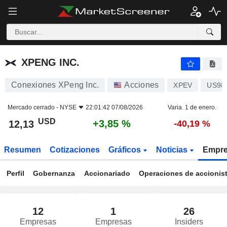
XPENG INC.
12,13
$
+3,85 %
XPENG INC.
Conexiones XPeng Inc.
Acciones
XPEV
US98
Mercado cerrado -
NYSE
22:01:42 07/08/2026
Varia. 1 de enero.
USD
+3,85 %
12,13
-40,19 %
Resumen
Cotizaciones
Gráficos
Noticias
Empr
Perfil
Gobernanza
Accionariado
Operaciones de accionis
12
1
26
Empresas
Empresas
Insiders