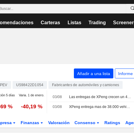
omendaciones
Carteras
Listas
Trading
Screener
Añadir a una lista
Informe
PEV
US98422D1054
Fabricantes de automóviles y camiones
ción 5 días
Varia. 1 de enero.
03/08
Las entregas de XPeng crecen un 4% en julio
,69 %
-40,19 %
03/08
XPeng entrega mas de 38.000 vehiculos en julio
presa
Finanzas
Valoración
Consenso
Ratings
Age