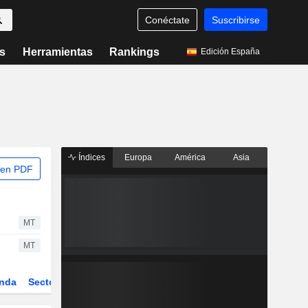
Conéctate
Suscribirse
s
Herramientas
Rankings
Edición España
Índices
Europa
América
Asia
 en PDF
MT
MT
nda
Sector
Derivados
ETFs