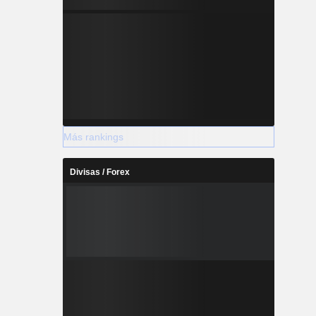
Más rankings
Divisas / Forex