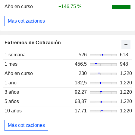
Año en curso
+146,75 %
Más cotizaciones
Extremos de Cotización
1 semana
526
618
1 mes
456,5
948
Año en curso
230
1.220
1 año
132,5
1.220
3 años
92,27
1.220
5 años
68,87
1.220
10 años
17,71
1.220
Más cotizaciones