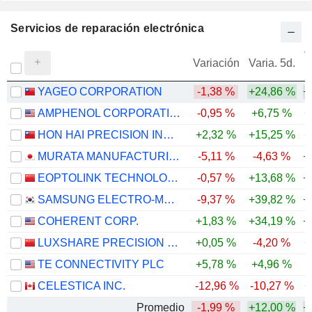
Servicios de reparación electrónica
V
Variación
Varia. 5d.
YAGEO CORPORATION
-1,38 %
+24,86 %
+
AMPHENOL CORPORATION
-0,95 %
+6,75 %
+
HON HAI PRECISION INDUSTRY CO., LTD.
+2,32 %
+15,25 %
+
MURATA MANUFACTURING CO., LTD.
-5,11 %
-4,63 %
+
EOPTOLINK TECHNOLOGY INC., LTD.
-0,57 %
+13,68 %
+
SAMSUNG ELECTRO-MECHANICS CO., LTD.
-9,37 %
+39,82 %
+
COHERENT CORP.
+1,83 %
+34,19 %
+
LUXSHARE PRECISION INDUSTRY CO., LTD.
+0,05 %
-4,20 %
+
TE CONNECTIVITY PLC
+5,78 %
+4,96 %
CELESTICA INC.
-12,96 %
-10,27 %
+
Promedio
-1,99 %
+12,00 %
+