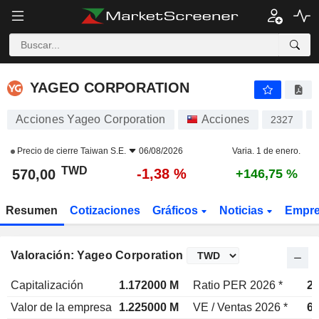
YAGEO CORPORATION
570,00
NT$
-1,38 %
YAGEO CORPORATION
Acciones Yageo Corporation
Acciones
2327
Precio de cierre
Taiwan S.E.
06/08/2026
Varia. 1 de enero.
TWD
-1,38 %
570,00
+146,75 %
Resumen
Cotizaciones
Gráficos
Noticias
Empr
Valoración: Yageo Corporation
Capitalización
1.172000 M
Ratio PER 2026 *
29
Valor de la empresa
1.225000 M
VE / Ventas 2026 *
6,