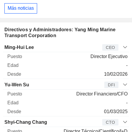
Más noticias
Directivos y Administradores: Yang Ming Marine
Transport Corporation
Director
Puesto
Edad
Desde
Ming-Hui Lee
CEO
Director Ejecutivo
-
10/02/2026
Yu-Wen Su
DFI
Director Financiero/CFO
-
01/03/2025
Shyi-Chang Chang
CTO
Director Técnico/Científico/I+D