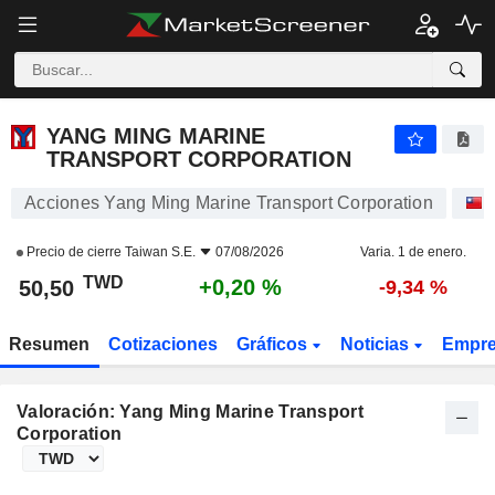
YANG MING MARINE TRANSPORT CORPORATION
50,50
NT$
+0,20 %
YANG MING MARINE
TRANSPORT CORPORATION
Acciones Yang Ming Marine Transport Corporation
Precio de cierre
Taiwan S.E.
07/08/2026
Varia. 1 de enero.
TWD
+0,20 %
50,50
-9,34 %
Resumen
Cotizaciones
Gráficos
Noticias
Empr
Valoración: Yang Ming Marine Transport
Corporation