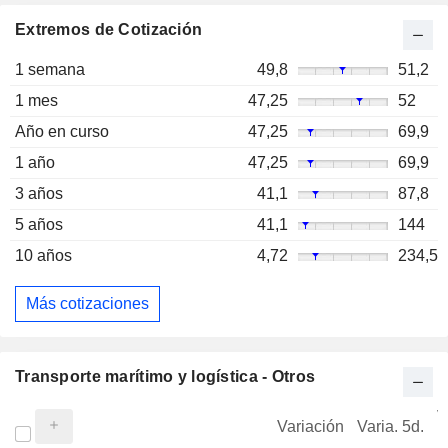
Extremos de Cotización
1 semana
49,8
51,2
1 mes
47,25
52
Año en curso
47,25
69,9
1 año
47,25
69,9
3 años
41,1
87,8
5 años
41,1
144
10 años
4,72
234,5
Más cotizaciones
Transporte marítimo y logística - Otros
V
Variación
Varia. 5d.