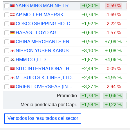
YANG MING MARINE TRANSPORT CORPORATION
+0,20 %
-0,59 %
-
AP MOLLER MAERSK
+0,74 %
-1,69 %
+
COSCO SHIPPING HOLDINGS CO., LTD.
+1,92 %
-2,22 %
HAPAG-LLOYD AG
+0,64 %
-1,57 %
CHINA MERCHANTS ENERGY SHIPPING CO., LTD.
+0,56 %
+7,09 %
+
NIPPON YUSEN KABUSHIKI KAISHA
+3,10 %
+0,08 %
+
HMM CO.,LTD
+1,87 %
+4,06 %
SITC INTERNATIONAL HOLDINGS COMPANY LIMITED
+2,49 %
-0,05 %
+
MITSUI O.S.K. LINES, LTD.
+2,49 %
+4,95 %
+
ORIENT OVERSEAS (INTERNATIONAL) LIMITED
+3,27 %
-2,94 %
Promedio
+1,73 %
+0,66 %
+
Media ponderada por Capi.
+1,58 %
+0,22 %
+
Ver todos los resultados del sector