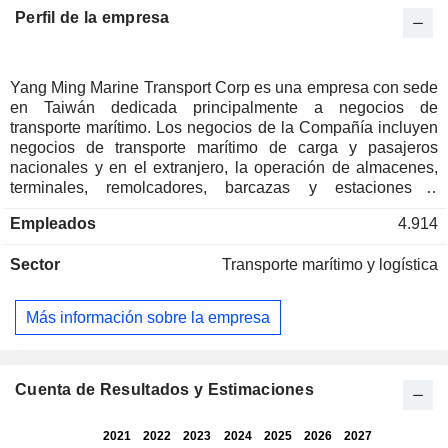
Perfil de la empresa
Yang Ming Marine Transport Corp es una empresa con sede
en Taiwán dedicada principalmente a negocios de
transporte marítimo. Los negocios de la Compañía incluyen
negocios de transporte marítimo de carga y pasajeros
nacionales y en el extranjero, la operación de almacenes,
terminales, remolcadores, barcazas y estaciones y
terminales de carga de contenedores, la reparación, el
Empleados
4.914
arrendamiento y el comercio de buques, la reparación, el
arrendamiento y el comercio de contenedores y chasis, la
Sector
Transporte marítimo y logística
prestación de servicios de expedición de carga marítima, así
como la agencia de transporte marítimo, entre otros. La
empresa opera con líneas asiáticas, europeas y
Más información sobre la empresa
americanas. La Empresa opera negocios en el mercado de
Asia y América del Norte, en el mercado de Asia y Europa,
en el mercado transatlántico y en el mercado intraasiático.
Cuenta de Resultados y Estimaciones