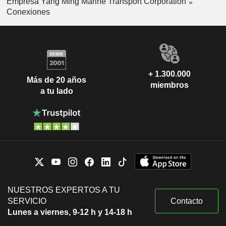
Keny Chou
Empresa Yang Ming Marine Transport Corporation
Conexiones
Vincent Lin
All Oceans Transportation, Inc.
Hai Kau Hwu
Vincent Lin
Yunn Wang Investment Co. Ltd.
Hsiu-Chi Ho
+ 1.300.000
Más de 20 años
miembros
a tu lado
NUESTROS EXPERTOS A TU
SERVICIO
Contacto
Lunes a viernes, 9-12 h y 14-18 h