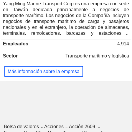
Vincent Lin
Yang Ming Marine Transport Corp es una empresa con sede
en Taiwán dedicada principalmente a negocios de
Shuh Shun Ho
transporte marítimo. Los negocios de la Compañía incluyen
Yang Ming Line (B.V.I.) Holding Co.
negocios de transporte marítimo de carga y pasajeros
Vincent Lin
Ltd.
nacionales y en el extranjero, la operación de almacenes,
Hua Ming Yue
terminales, remolcadores, barcazas y estaciones y
terminales de carga de contenedores, la reparación, el
Hsiu-Chi Ho
Empleados
4.914
arrendamiento y el comercio de buques, la reparación, el
arrendamiento y el comercio de contenedores y chasis, la
Shuh Shun Ho
Sector
Transporte marítimo y logística
Yang Ming Line BV
prestación de servicios de expedición de carga marítima, así
Vincent Lin
Financial Conglomerates
como la agencia de transporte marítimo, entre otros. La
empresa opera con líneas asiáticas, europeas y
Hsiu-Chi Ho
Más información sobre la empresa
americanas. La Empresa opera negocios en el mercado de
Asia y América del Norte, en el mercado de Asia y Europa,
Rey-Bin Chiou
Yang Ming Korea Co., Ltd.
en el mercado transatlántico y en el mercado intraasiático.
Vincent Lin
Marine Shipping
Vincent Lin
Honming Terminal & Stevedoring Co.,
Herbert Lin
Ltd.
Herbert Lin
Bolsa de valores
Acciones
Acción 2609
Jing Ming Transportation Co., Ltd.