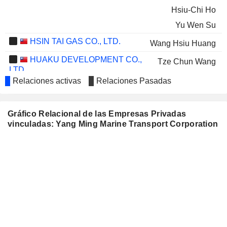
Hsiu-Chi Ho
Yu Wen Su
HSIN TAI GAS CO., LTD.
Wang Hsiu Huang
HUAKU DEVELOPMENT CO.,
Tze Chun Wang
LTD.
Relaciones activas
Relaciones Pasadas
TECO IMAGE SYSTEMS CO.,
Wan Chi Hsu
LTD.
AXIOMTEK CO., LTD.
Cheng I Hsiung
Gráfico Relacional de las Empresas Privadas
vinculadas: Yang Ming Marine Transport Corporation
TAIWAN HIGH SPEED RAIL
Huang Chuan Chiu
CORPORATION
UNITED RENEWABLE
Chien Yi Chang
ENERGY CO., LTD.
T3EX GLOBAL HOLDINGS
Ming-Hsu Tsai
CORP.
Carl Wei
KORYO ELECTRONICS CO.,
Tsung Lun Tsai
LTD.