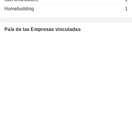
Keny Chou
Homebuilding
1
Herbert Lin
Taipei Port Container Terminal
Keny Chou
Corp.
País de las Empresas vinculadas
Air Freight/Couriers
Chih Chien Hsieh
Shuh Shun Ho
Ching Ming Investment Corp.
Vincent Lin
Hsiu-Chi Ho
Shuh Shun Ho
Yang Ming (Liberia) Corp.
Vincent Lin
Hai Kau Hwu
Shuh Shun Ho
Transyang Shipping Pte Ltd.
Vincent Lin
Hua Ming Yue