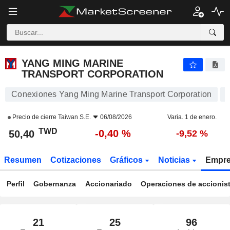
YANG MING MARINE TRANSPORT CORPORATION
50,40
NT$
-0,40 %
YANG MING MARINE
TRANSPORT CORPORATION
Conexiones Yang Ming Marine Transport Corporation
Precio de cierre
Taiwan S.E.
06/08/2026
Varia. 1 de enero.
TWD
-0,40 %
50,40
-9,52 %
Resumen
Cotizaciones
Gráficos
Noticias
Empr
Perfil
Gobernanza
Accionariado
Operaciones de accionis
21
25
96