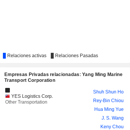
T.S. LINES LIMITED
Youn Ger Wu
JU-KAO ENGINEERING
Huang Chuan Chiu
CO., LTD.
TRANSART GRAPHICS CO.,
Wen Ching Liu
LTD.
CHUNGHWA PRECISION
Huang Chuan Chiu
TEST TECH. CO., LTD.
SHUNSIN TECHNOLOGY
Huang Chuan Chiu
Relaciones activas
Relaciones Pasadas
HOLDINGS LIMITED
LUNGTEH SHIPBUILDING
Huang Chuan Chiu
CO., LTD.
Empresas Privadas relacionadas: Yang Ming Marine
Transport Corporation
SHINELONG AUTOMOTIVE
Lien-Hsing Lin
LIGHTWEIGHT APPLICATION
Shuh Shun Ho
LIMITED
YES Logistics Corp.
Rey-Bin Chiou
Other Transportation
Hua Ming Yue
J. S. Wang
Keny Chou