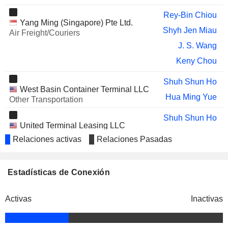
Rey-Bin Chiou
Yang Ming (Singapore) Pte Ltd.
Shyh Jen Miau
Air Freight/Couriers
J. S. Wang
Keny Chou
Shuh Shun Ho
West Basin Container Terminal LLC
Hua Ming Yue
Other Transportation
Shuh Shun Ho
United Terminal Leasing LLC
Hua Ming Yue
Finance/Rental/Leasing
Relaciones activas
Relaciones Pasadas
Shuh Shun Ho
Yang Ming Line NV
Vincent Lin
Estadísticas de Conexión
Hsiu-Chi Ho
Activas
Inactivas
Shuh Shun Ho
Yang Ming Shipping Europe GmbH
C. H. Yeh
Marine Shipping