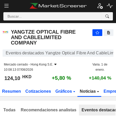
YANGTZE OPTICAL FIBRE AND CABLELIMITED COMPANY
124,10
$
+5,80 %
YANGTZE OPTICAL FIBRE
AND CABLELIMITED
COMPANY
Eventos destacados Yangtze Optical Fibre And CableLim
Mercado cerrado -
Hong Kong S.E.
Varia. 1 de
10:08:13 07/08/2026
enero.
HKD
+5,80 %
124,10
+140,04 %
Resumen
Cotizaciones
Gráficos
Noticias
Empr
Todas
Recomendaciones analistas
Eventos destaca