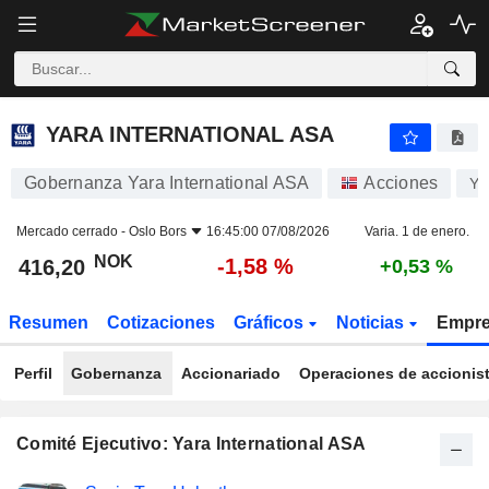
YARA INTERNATIONAL ASA
416,20
kr
-1,58 %
YARA INTERNATIONAL ASA
Gobernanza Yara International ASA
Acciones
Y
Mercado cerrado -
Oslo Bors
16:45:00 07/08/2026
Varia. 1 de enero.
NOK
-1,58 %
416,20
+0,53 %
Resumen
Cotizaciones
Gráficos
Noticias
Empr
Perfil
Gobernanza
Accionariado
Operaciones de accionis
Comité Ejecutivo: Yara International ASA
Funciones