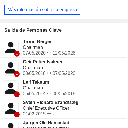
productos químicos industriales (15,7 %): 6,4 millones de
toneladas de productos químicos a base de nitrógeno
Más información sobre la empresa
vendidos (incluidos amoníaco, ácidos nítricos y nitratos de
amonio) para los sectores de la automoción, la construcción,
el tratamiento de residuos, el transporte marítimo, la
industria química, la minería y la alimentación animal; -
Salida de Personas Clave
producción de amoníaco (5,5 %). El grupo también
desarrolla actividades de comercialización de amoníaco; -
Trond Berger
otras actividades (0,1 %). A finales de 2025, el grupo
Chairman
contaba con 25 centros de producción en todo el mundo.
-
07/05/2020
12/05/2026
Las ventas netas se distribuyen geográficamente de la
Geir Petter Isaksen
siguiente manera: Europa (35,9 %), Brasil (23,1 %), Asia
Chairman
(14,5 %), América del Norte (12,1 %), América Latina (8,7 %)
-
08/05/2018
07/05/2020
y África (5,7 %).
Leif Teksum
Chairman
-
05/05/2014
08/05/2018
Svein Richard Brandtzæg
Chief Executive Officer
-
01/02/2015
-
Jørgen Ole Haslestad