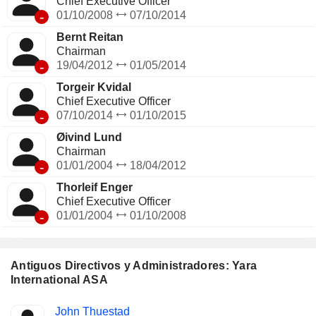
Chief Executive Officer
-
01/10/2008
07/10/2014
Bernt Reitan
Chairman
-
19/04/2012
01/05/2014
Torgeir Kvidal
Chief Executive Officer
-
07/10/2014
01/10/2015
Øivind Lund
Chairman
-
01/01/2004
18/04/2012
Thorleif Enger
Chief Executive Officer
-
01/01/2004
01/10/2008
Antiguos Directivos y Administradores: Yara
International ASA
Funciones
John Thuestad