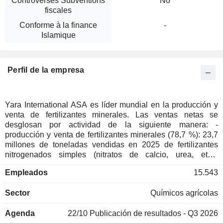
Controverses Subventions
No
fiscales
Conforme à la finance
-
Islamique
Perfil de la empresa
Yara International ASA es líder mundial en la producción y
venta de fertilizantes minerales. Las ventas netas se
desglosan por actividad de la siguiente manera: -
producción y venta de fertilizantes minerales (78,7 %): 23,7
millones de toneladas vendidas en 2025 de fertilizantes
nitrogenados simples (nitratos de calcio, urea, etc.),
fertilizantes complejos (a base de nitrógeno, fósforo y
Empleados
15.543
potasio), fertilizantes especializados (productos para la
nutrición vegetal, nitratos de potasio, etc.) y fertilizantes a
Sector
Químicos agrícolas
base de magnesio y azufre. Las ventas netas se distribuyen
por zona geográfica entre Europa (35,5 %), América (44,5
Agenda
22/10
Publicación de resultados - Q3 2026
%), África y Asia (19,5 %) y otras zonas (0,5 %); - venta de