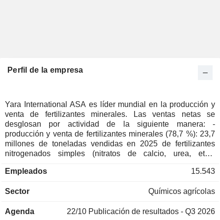
Perfil de la empresa
Yara International ASA es líder mundial en la producción y
venta de fertilizantes minerales. Las ventas netas se
desglosan por actividad de la siguiente manera: -
producción y venta de fertilizantes minerales (78,7 %): 23,7
millones de toneladas vendidas en 2025 de fertilizantes
nitrogenados simples (nitratos de calcio, urea, etc.),
fertilizantes complejos (a base de nitrógeno, fósforo y
Empleados
15.543
potasio), fertilizantes especializados (productos para la
nutrición vegetal, nitratos de potasio, etc.) y fertilizantes a
Sector
Químicos agrícolas
base de magnesio y azufre. Las ventas netas se distribuyen
por zona geográfica entre Europa (35,5 %), América (44,5
Agenda
22/10
Publicación de resultados - Q3 2026
%), África y Asia (19,5 %) y otras zonas (0,5 %); - venta de