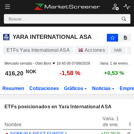
YARA INTERNATIONAL ASA
416,20
kr
-1,58 %
YARA INTERNATIONAL ASA
ETFs Yara International ASA
Acciones
YAR
N
Mercado cerrado -
Oslo Bors
16:45:00 07/08/2026
Varia. 1 de enero.
NOK
-1,58 %
416,20
+0,53 %
Resumen
Cotizaciones
Gráficos
Noticias
Empr
ETFs posicionados en Yara International ASA
Varia. 1
Nombre
de ene.
P
NOMURA NEXT FUNDS INTERNATIONAL EQUITY MSCI-KOKUSAI (YEN-HEDGED) ETF - JPY
+10,20 %