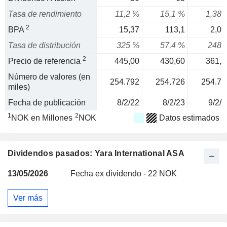
Tasa de rendimiento
11,2 %
15,1 %
1,38 
2
BPA
15,37
113,1
2,01
Tasa de distribución
325 %
57,4 %
248 
2
Precio de referencia
445,00
430,60
361,2
Número de valores (en
254.792
254.726
254.72
miles)
Fecha de publicación
8/2/22
8/2/23
9/2/2
1
2
NOK en Millones
NOK
Datos estimados
Dividendos pasados: Yara International ASA
13/05/2026
Fecha ex dividendo - 22 NOK
Ver más