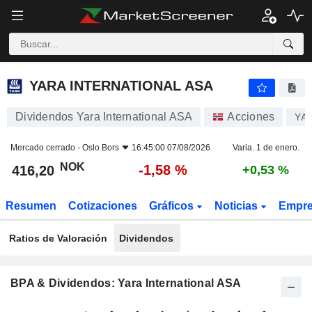
YARA INTERNATIONAL ASA
416,20
kr
-1,58 %
YARA INTERNATIONAL ASA
Dividendos Yara International ASA
Acciones
YA
Mercado cerrado -
Oslo Bors
16:45:00 07/08/2026
Varia. 1 de enero.
NOK
-1,58 %
416,20
+0,53 %
Resumen
Cotizaciones
Gráficos
Noticias
Empr
Ratios de Valoración
Dividendos
BPA & Dividendos: Yara International ASA