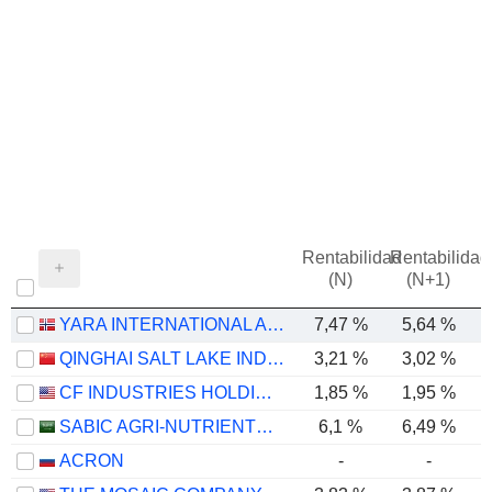
Rentabilidad
Rentabilidad
(N)
(N+1)
YARA INTERNATIONAL ASA
7,47 %
5,64 %
QINGHAI SALT LAKE INDUSTRY CO.,LTD
3,21 %
3,02 %
CF INDUSTRIES HOLDINGS, INC.
1,85 %
1,95 %
SABIC AGRI-NUTRIENTS COMPANY
6,1 %
6,49 %
ACRON
-
-