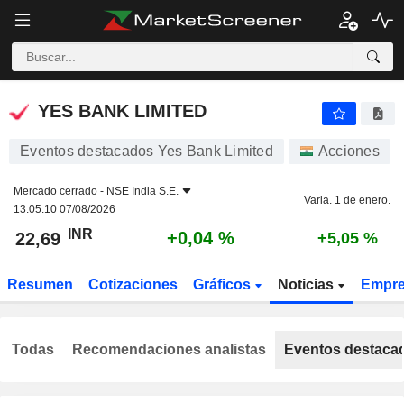
YES BANK LIMITED
22,69
₹
+0,04 %
YES BANK LIMITED
Eventos destacados Yes Bank Limited
Acciones
Mercado cerrado -
NSE India S.E.
Varia. 1 de enero.
13:05:10 07/08/2026
INR
+0,04 %
22,69
+5,05 %
Resumen
Cotizaciones
Gráficos
Noticias
Empr
Todas
Recomendaciones analistas
Eventos destaca