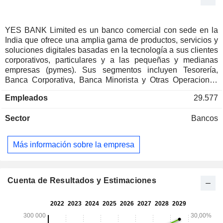
YES BANK Limited es un banco comercial con sede en la
India que ofrece una amplia gama de productos, servicios y
soluciones digitales basadas en la tecnología a sus clientes
corporativos, particulares y a las pequeñas y medianas
empresas (pymes). Sus segmentos incluyen Tesorería,
Banca Corporativa, Banca Minorista y Otras Operaciones
Bancarias. El segmento de Tesorería abarca inversiones,
Empleados
29.577
todas las actividades en los mercados financieros
realizadas en nombre de los clientes, operaciones por
Sector
Bancos
cuenta propia, el mantenimiento de los requisitos de reserva
y la movilización de recursos de otros bancos e instituciones
financieras. El segmento de Banca Corporativa incluye la
Más información sobre la empresa
concesión de préstamos, la captación de depósitos y otros
servicios ofrecidos a clientes corporativos. El segmento de
Banca Minorista incluye la concesión de préstamos, la
captación de depósitos y otros servicios ofrecidos a clientes
Cuenta de Resultados y Estimaciones
minoristas. Su subsegmento de Banca Digital representa los
resultados del segmento correspondientes a las unidades
de banca digital del banco. El segmento de Otras
Operaciones Bancarias incluye actividades para-bancarias