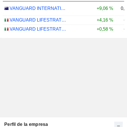
0,
VANGUARD INTERNATIONAL EQUITY INDEX FUNDS - VANGUARD FTSE ALL-WORLD EX-US ETF
+9,06 %
VANGUARD LIFESTRATEGY 40% EQUITY UCITS ETF - DISTRIBUTING - EUR
+4,16 %
0
VANGUARD LIFESTRATEGY 20% EQUITY UCITS ETF - DISTRIBUTING - EUR
+0,58 %
0
Perfil de la empresa