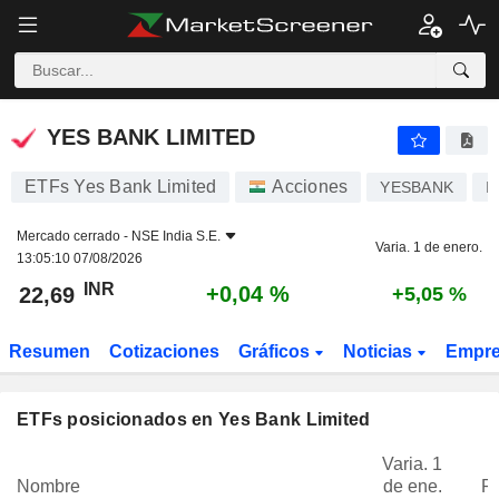
YES BANK LIMITED
22,69
₹
+0,04 %
YES BANK LIMITED
ETFs Yes Bank Limited
Acciones
YESBANK
I
Mercado cerrado -
NSE India S.E.
Varia. 1 de enero.
13:05:10 07/08/2026
INR
+0,04 %
22,69
+5,05 %
Resumen
Cotizaciones
Gráficos
Noticias
Empr
ETFs posicionados en Yes Bank Limited
Varia. 1
Nombre
de ene.
P