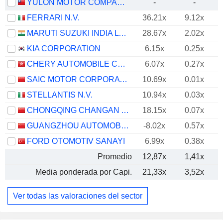
YULON MOTOR COMPANY LTD.
-
-
FERRARI N.V.
36.21x
9.12x
MARUTI SUZUKI INDIA LTD
28.67x
2.02x
KIA CORPORATION
6.15x
0.25x
CHERY AUTOMOBILE CO., LTD.
6.07x
0.27x
SAIC MOTOR CORPORATION LIMITED
10.69x
0.01x
STELLANTIS N.V.
10.94x
0.03x
CHONGQING CHANGAN AUTOMOBILE COMPANY LIMITED
18.15x
0.07x
GUANGZHOU AUTOMOBILE GROUP CO., LTD.
-8.02x
0.57x
FORD OTOMOTIV SANAYI
6.99x
0.38x
Promedio
12,87x
1,41x
Media ponderada por Capi.
21,33x
3,52x
Ver todas las valoraciones del sector