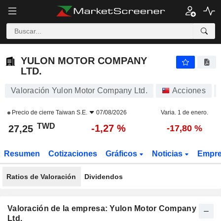
YULON MOTOR COMPANY LTD.
27,25
NT$
-1,27 %
YULON MOTOR COMPANY
LTD.
Valoración Yulon Motor Company Ltd.
Acciones
Precio de cierre
Taiwan S.E.
07/08/2026
Varia. 1 de enero.
TWD
-1,27 %
27,25
-17,80 %
Resumen
Cotizaciones
Gráficos
Noticias
Empr
Ratios de Valoración
Dividendos
Valoración de la empresa: Yulon Motor Company
Ltd.