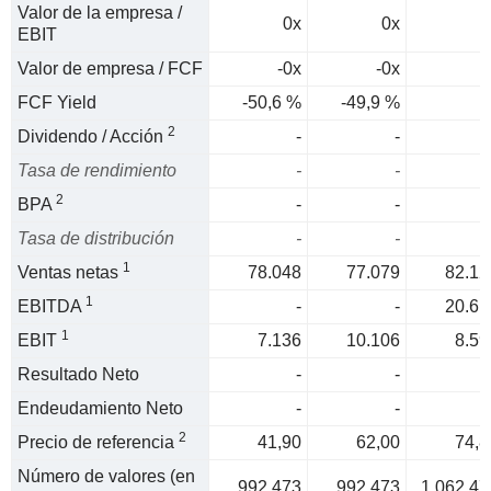
Valor de la empresa /
0x
0x
0
EBIT
Valor de empresa / FCF
-0x
-0x
FCF Yield
-50,6 %
-49,9 %
2
Dividendo / Acción
-
-
Tasa de rendimiento
-
-
2
BPA
-
-
Tasa de distribución
-
-
1
Ventas netas
78.048
77.079
82.12
1
EBITDA
-
-
20.61
1
EBIT
7.136
10.106
8.59
Resultado Neto
-
-
Endeudamiento Neto
-
-
2
Precio de referencia
41,90
62,00
74,8
Número de valores (en
992.473
992.473
1.062.47