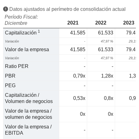
Datos ajustados al perímetro de consolidación actual
Período Fiscal:
2021
2022
2023
Diciembre
1
Capitalización
41.585
61.533
79.47
Variación
-
47,97 %
29,15
Valor de la empresa
41.585
61.533
79.47
Variación
-
47,97 %
29,15
Ratio PER
-
-
PBR
0,79x
1,28x
1,33
PEG
-
-
Capitalización /
0,53x
0,8x
0,97
Volumen de negocios
Valor de la empresa /
0x
0x
0
volumen de negocios
Valor de la empresa /
-
-
0
EBITDA