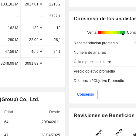
1331,81 M
2017,01 M
2213,27 M
2288,74 M
-
-
2727,13 M
1870,71 M
Consenso de los analista
162 M
132 M
182 M
327 M
Venta
Comp
290 M
22,09 M
28,11 M
174 M
Recomendación promedio
47,59 M
45,9 M
24,17 M
20,59 M
Numero de análisis
Último precio de cierre
3248,09 M
3091,89 M
-
-
Precio objetivo promedio
Diferencia / Objetivo Promedio
Consenso
Group) Co., Ltd.
Edad
Desde
Revisiones de Beneficios
64
20/04/2011
47
28/04/2025