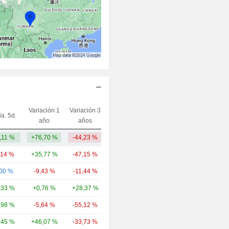
Variación 1
Variación 3
ia. 5d.
Capi.($)
año
años
,11 %
+76,70 %
-44,23 %
7761,57 M
,14 %
+35,77 %
-47,15 %
21,19 mil M
,00 %
-9,43 %
-11,44 %
19,46 mil M
,33 %
+0,76 %
+28,37 %
14,62 mil M
,98 %
-5,64 %
-55,12 %
14,52 mil M
,45 %
+46,07 %
-33,73 %
11 mil M