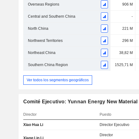
Overseas Regions
906 M
Central and Southern China
-
North China
221 M
Northwest Territories
296 M
Northeast China
38,82 M
Southern China Region
1525,71 M
Ver todos los segmentos geográficos
Comité Ejecutivo: Yunnan Energy New Material (
Director
Puesto
Xiao Hua Li
Director Ejecutivo
Director
Xiang Lin Li