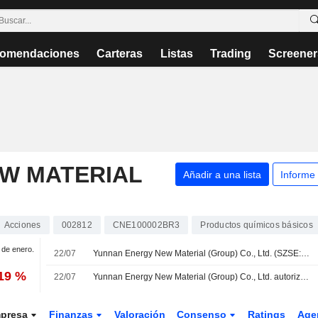
omendaciones
Carteras
Listas
Trading
Screener
W MATERIAL
Añadir a una lista
Informe
Acciones
002812
CNE100002BR3
Productos químicos básicos
1 de enero.
22/07
Yunnan Energy New Material (Group) Co., Ltd. (SZSE:002812) anuncia una recompra de acciones por valor de 200 millones CNY
,19 %
22/07
Yunnan Energy New Material (Group) Co., Ltd. autoriza un plan de recompra de acciones
presa
Finanzas
Valoración
Consenso
Ratings
Age