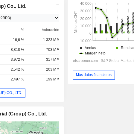
) Co., Ltd.
%
Valoración
16,6 %
1 323 M ¥
8,818 %
703 M ¥
3,972 %
317 M ¥
2,542 %
203 M ¥
Más datos financieros
2,497 %
199 M ¥
P) CO., LTD.
al (Group) Co., Ltd.