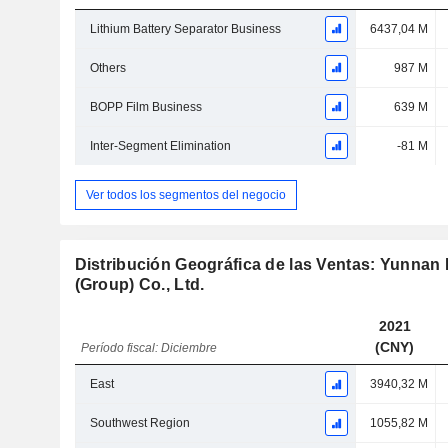
Lithium Battery Separator Business
6437,04 M
Others
987 M
BOPP Film Business
639 M
Inter-Segment Elimination
-81 M
Ver todos los segmentos del negocio
Distribución Geográfica de las Ventas: Yunnan
(Group) Co., Ltd.
2021
(CNY)
Período fiscal: Diciembre
East
3940,32 M
Southwest Region
1055,82 M