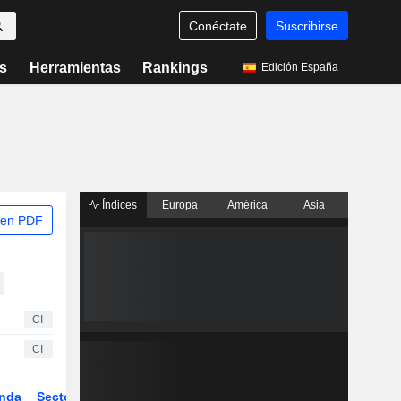
Conéctate
Suscribirse
s
Herramientas
Rankings
Edición España
Índices
Europa
América
Asia
 en PDF
CI
CI
nda
Sector
ETFs