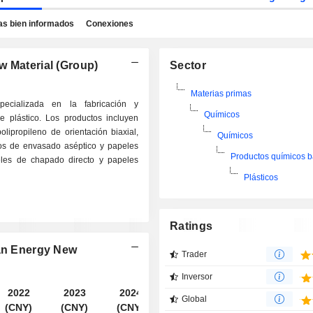
as bien informados
Conexiones
w Material (Group)
Sector
Materias primas
ecializada en la fabricación y
Químicos
e plástico. Los productos incluyen
olipropileno de orientación biaxial,
Químicos
ctos de envasado aséptico y papeles
Productos químicos b
apeles de chapado directo y papeles
Plásticos
Ratings
nan Energy New
Trader
Inversor
2022
2023
2024
2025
Global
(CNY)
(CNY)
(CNY)
(CNY)