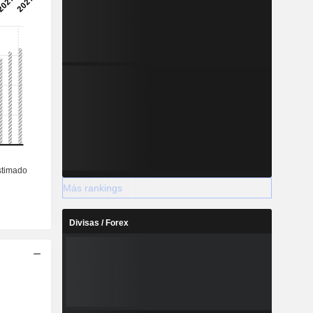
Más rankings
Divisas / Forex