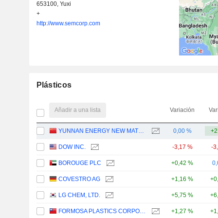
653100, Yuxi
+
http://www.semcorp.com
Plásticos
Añadir a una lista
Variación
Var
YUNNAN ENERGY NEW MATERIAL (GROUP) CO., LTD.
0,00 %
+2
DOW INC.
-3,17 %
-3
BOROUGE PLC
+0,42 %
0
COVESTRO AG
+1,16 %
+0
LG CHEM, LTD.
+5,75 %
+6
FORMOSA PLASTICS CORPORATION
+1,27 %
+1