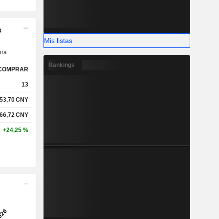
s
Mis listas
ra
Rankings
COMPRAR
13
53,70
CNY
66,72
CNY
+24,25 %