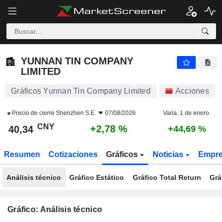
YUNNAN TIN COMPANY LIMITED
40,34
¥
+2,78 %
YUNNAN TIN COMPANY
LIMITED
Gráficos Yunnan Tin Company Limited
Acciones
Precio de cierre
Shenzhen S.E.
07/08/2026
Varia. 1 de enero.
CNY
+2,78 %
40,34
+44,69 %
Resumen
Cotizaciones
Gráficos
Noticias
Empr
Análisis técnico
Gráfico Estático
Gráfico Total Return
Grá
Gráfico: Análisis técnico