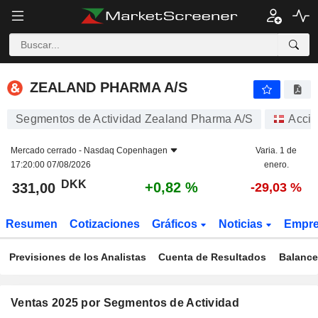
ZEALAND PHARMA A/S
331,00
kr
+0,82 %
ZEALAND PHARMA A/S
Segmentos de Actividad Zealand Pharma A/S
Acci
Mercado cerrado -
Nasdaq Copenhagen
Varia. 1 de
17:20:00 07/08/2026
enero.
DKK
+0,82 %
331,00
-29,03 %
Resumen
Cotizaciones
Gráficos
Noticias
Empr
Previsiones de los Analistas
Cuenta de Resultados
Balance
Ventas 2025 por Segmentos de Actividad